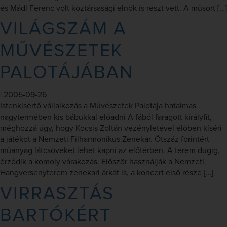
és Mádl Ferenc volt köztársasági elnök is részt vett. A műsort […]
VILÁGSZÁM A
MŰVÉSZETEK
PALOTÁJÁBAN
|
2005-09-26
Istenkísértő vállalkozás a Művészetek Palotája hatalmas
nagytermében kis bábukkal előadni A fából faragott királyfit,
méghozzá úgy, hogy Kocsis Zoltán vezényletével élőben kíséri
a játékot a Nemzeti Filharmonikus Zenekar. Ötszáz forintért
műanyag látcsöveket lehet kapni az előtérben. A terem dugig,
érződik a komoly várakozás. Először használják a Nemzeti
Hangversenyterem zenekari árkát is, a koncert első része […]
VIRRASZTÁS
BARTÓKÉRT