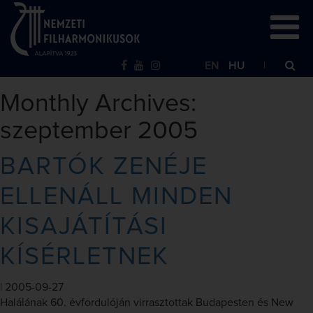
EN
HU
Monthly Archives:
szeptember 2005
BARTÓK ZENÉJE
ELLENÁLL MINDEN
KISAJÁTÍTÁSI
KÍSÉRLETNEK
|
2005-09-27
Halálának 60. évfordulóján virrasztottak Budapesten és New