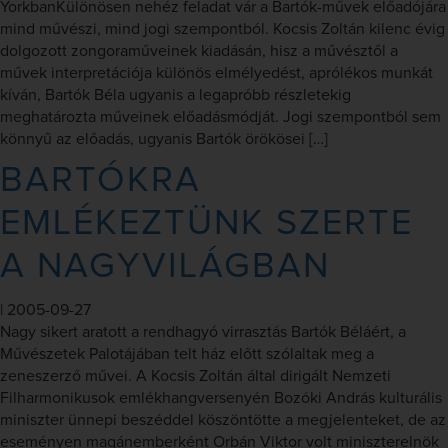
YorkbanKülönösen nehéz feladat vár a Bartók-művek előadójára
mind művészi, mind jogi szempontból. Kocsis Zoltán kilenc évig
dolgozott zongoraműveinek kiadásán, hisz a művésztől a
művek interpretációja különös elmélyedést, aprólékos munkát
kíván, Bartók Béla ugyanis a legapróbb részletekig
meghatározta műveinek előadásmódját. Jogi szempontból sem
könnyű az előadás, ugyanis Bartók örökösei […]
BARTÓKRA
EMLÉKEZTÜNK SZERTE
A NAGYVILÁGBAN
|
2005-09-27
Nagy sikert aratott a rendhagyó virrasztás Bartók Béláért, a
Művészetek Palotájában telt ház előtt szólaltak meg a
zeneszerző művei. A Kocsis Zoltán által dirigált Nemzeti
Filharmonikusok emlékhangversenyén Bozóki András kulturális
miniszter ünnepi beszéddel köszöntötte a megjelenteket, de az
eseményen magánemberként Orbán Viktor volt miniszterelnök