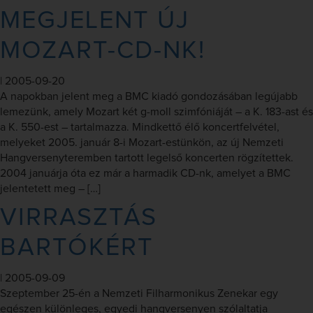
MEGJELENT ÚJ
MOZART-CD-NK!
|
2005-09-20
A napokban jelent meg a BMC kiadó gondozásában legújabb
lemezünk, amely Mozart két g-moll szimfóniáját – a K. 183-ast és
a K. 550-est – tartalmazza. Mindkettő élő koncertfelvétel,
melyeket 2005. január 8-i Mozart-estünkön, az új Nemzeti
Hangversenyteremben tartott legelső koncerten rögzítettek.
2004 januárja óta ez már a harmadik CD-nk, amelyet a BMC
jelentetett meg – […]
VIRRASZTÁS
BARTÓKÉRT
|
2005-09-09
Szeptember 25-én a Nemzeti Filharmonikus Zenekar egy
egészen különleges, egyedi hangversenyen szólaltatja