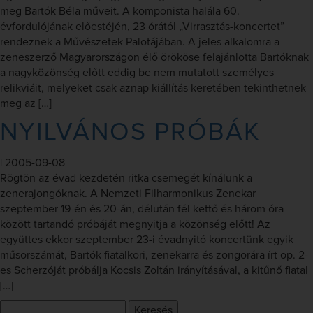
meg Bartók Béla műveit. A komponista halála 60.
évfordulójának előestéjén, 23 órától „Virrasztás-koncertet”
rendeznek a Művészetek Palotájában. A jeles alkalomra a
zeneszerző Magyarországon élő örököse felajánlotta Bartóknak
a nagyközönség előtt eddig be nem mutatott személyes
relikviáit, melyeket csak aznap kiállítás keretében tekinthetnek
meg az […]
NYILVÁNOS PRÓBÁK
|
2005-09-08
Rögtön az évad kezdetén ritka csemegét kínálunk a
zenerajongóknak. A Nemzeti Filharmonikus Zenekar
szeptember 19-én és 20-án, délután fél kettő és három óra
között tartandó próbáját megnyitja a közönség előtt! Az
együttes ekkor szeptember 23-i évadnyitó koncertünk egyik
műsorszámát, Bartók fiatalkori, zenekarra és zongorára írt op. 2-
es Scherzóját próbálja Kocsis Zoltán irányításával, a kitűnő fiatal
[…]
Keresés: