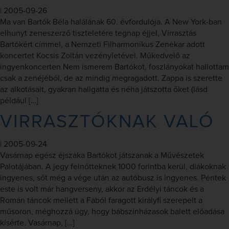
|
2005-09-26
Ma van Bartók Béla halálának 60. évfordulója. A New York-ban
elhunyt zeneszerző tiszteletére tegnap éjjel, Virrasztás
Bartókért címmel, a Nemzeti Filharmonikus Zenekar adott
koncertet Kocsis Zoltán vezényletével. Műkedvelő az
ingyenkoncerten Nem ismerem Bartókot, foszlányokat hallottam
csak a zenéjéből, de az mindig megragadott. Zappa is szerette
az alkotásait, gyakran hallgatta és néha játszotta őket (lásd
például […]
VIRRASZTÓKNAK VALÓ
|
2005-09-24
Vasárnap egész éjszaka Bartókot játszanak a Művészetek
Palotájában. A jegy felnőtteknek 1000 forintba kerül, diákoknak
ingyenes, sőt még a vége után az autóbusz is ingyenes. Péntek
este is volt már hangverseny, akkor az Erdélyi táncok és a
Román táncok mellett a Fából faragott királyfi szerepelt a
műsoron, méghozzá úgy, hogy bábszínházasok balett előadása
kísérte. Vasárnap, […]