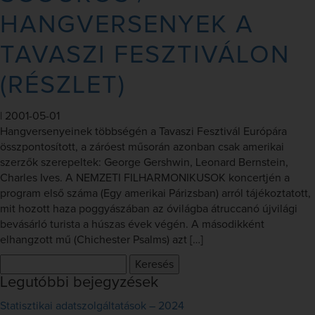
HANGVERSENYEK A
TAVASZI FESZTIVÁLON
(RÉSZLET)
|
2001-05-01
Hangversenyeinek többségén a Tavaszi Fesztivál Európára
összpontosított, a záróest műsorán azonban csak amerikai
szerzők szerepeltek: George Gershwin, Leonard Bernstein,
Charles Ives. A NEMZETI FILHARMONIKUSOK koncertjén a
program első száma (Egy amerikai Párizsban) arról tájékoztatott,
mit hozott haza poggyászában az óvilágba átruccanó újvilági
bevásárló turista a húszas évek végén. A másodikként
elhangzott mű (Chichester Psalms) azt […]
Keresés:
Legutóbbi bejegyzések
Statisztikai adatszolgáltatások – 2024