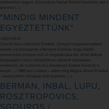
védhetetlen legyen. A tizenéves Hamar Zsoltról beszélek, akit a
grundon […]
"MINDIG MINDENT
EGYEZTETTÜNK"
|
2001-05-01
Tizenöt éves a Nemzeti Énekkar ;;Ünnepi hangversenyekkel
jelezte a közönségnek a Nemzeti Énekkar, hogy másfél
eseménydús évtized múlt el megalakulása óta. Antal Mátyás
karigazgató a kórus létrejöttének zaklatott időszakára
emlékezik, de a jelenről és a következő évadok terveiről is
beszél. ;;– 1985-ben a kórus – akkor még Magyar Állami Énekkar
– kedvezőtlen csillagzat alatt született. […]
BERMAN, INBAL, LUPU,
ROSZTROPOVICS,
SGOUROS /