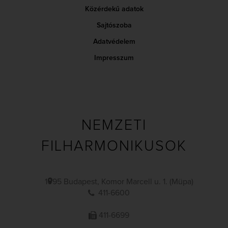
Közérdekű adatok
Sajtószoba
Adatvédelem
Impresszum
NEMZETI
FILHARMONIKUSOK
1095 Budapest, Komor Marcell u. 1. (Müpa)
411-6600
411-6699