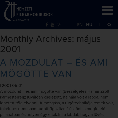
EN
HU
Monthly Archives: május
2001
A MOZDULAT – ÉS AMI
MÖGÖTTE VAN
|
2001-05-01
A mozdulat – és ami mögötte van (Beszélgetés Hamar Zsolt
karmesterrel);; Kiválóan cselezett, ha nála volt a labda, nem
lehetett tőle elvenni. A mozgása, a rúgótechnikája remek volt,
tökéletes ritmusban tudott "igazítani" és lőni, a megfelelő
pillanatban és helyen úgy eltalálni a labdát, hogy a lövés