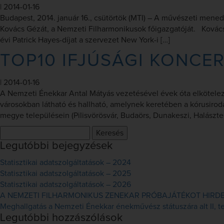
|
2014-01-16
Budapest, 2014. január 16., csütörtök (MTI) – A művészeti mened
Kovács Gézát, a Nemzeti Filharmonikusok főigazgatóját. Kovács 
évi Patrick Hayes-díjat a szervezet New York-i […]
TOP10 IFJÚSÁGI KONCE
|
2014-01-16
A Nemzeti Énekkar Antal Mátyás vezetésével évek óta elkötelez
városokban látható és hallható, amelynek keretében a kórusirod
megye településein (Pilisvörösvár, Budaörs, Dunakeszi, Halászt
Keresés:
Legutóbbi bejegyzések
Statisztikai adatszolgáltatások – 2024
Statisztikai adatszolgáltatások – 2025
Statisztikai adatszolgáltatások – 2026
A NEMZETI FILHARMONIKUS ZENEKAR PRÓBAJÁTÉKOT HIRDET 
Meghallgatás a Nemzeti Énekkar énekművész státuszára alt II, ten
Legutóbbi hozzászólások