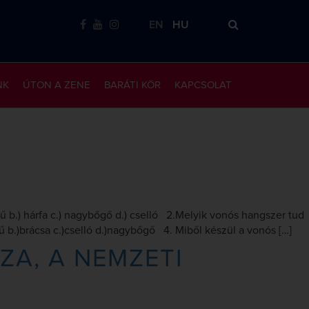
EN
HU
NK
ÚTON A ZENE
BARÁTI KÖR
KAPCSOLAT
 b.) hárfa c.) nagybőgő d.) cselló 2.Melyik vonós hangszer tud
 b.)brácsa c.)cselló d.)nagybőgő 4. Miből készül a vonós […]
ZA, A NEMZETI