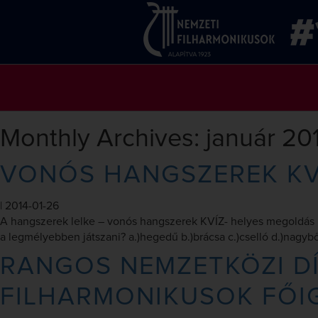
Monthly Archives: január 20
VONÓS HANGSZEREK KV
|
2014-01-26
A hangszerek lelke – vonós hangszerek KVÍZ- helyes megoldás 1
a legmélyebben játszani? a.)hegedű b.)brácsa c.)cselló d.)nagy
RANGOS NEMZETKÖZI DÍ
FILHARMONIKUSOK FŐI