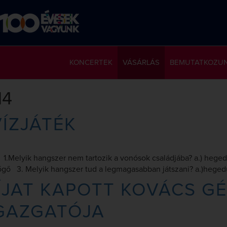
KONCERTEK
VÁSÁRLÁS
BEMUTATKOZU
14
ÍZJÁTÉK
.Melyik hangszer nem tartozik a vonósok családjába? a.) hegedű
bőgő 3. Melyik hangszer tud a legmagasabban játszani? a.)hegedű
JAT KAPOTT KOVÁCS GÉ
GAZGATÓJA