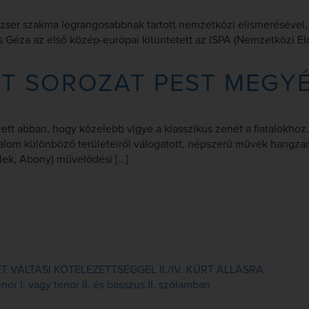
zser szakma legrangosabbnak tartott nemzetközi elismerésével, a
Géza az első közép-európai kitüntetett az ISPA (Nemzetközi Előa
RT SOROZAT PEST MEGY
ett abban, hogy közelebb vigye a klasszikus zenét a fiatalokho
alom különböző területeiről válogatott, népszerű művek hangzana
elek, Abony) művelődési […]
VÁLTÁSI KÖTELEZETTSÉGGEL II./IV. KÜRT ÁLLÁSRA
or I. vagy tenor II. és basszus II. szólamban