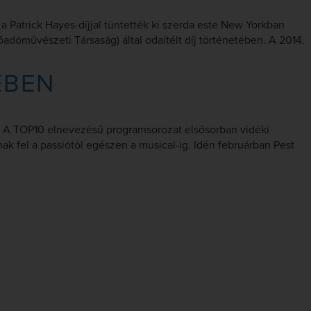
 Patrick Hayes-díjjal tüntették ki szerda este New Yorkban
dóművészeti Társaság) által odaítélt díj történetében. A 2014.
ÉBEN
z. A TOP10 elnevezésű programsorozat elsősorban vidéki
k fel a passiótól egészen a musical-ig. Idén februárban Pest