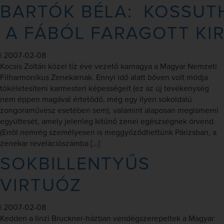
BARTÓK BÉLA: KOSSUTH
A FÁBÓL FARAGOTT KIRÁ
|
2007-02-08
Kocsis Zoltán közel tíz éve vezető karnagya a Magyar Nemzeti
Filharmonikus Zenekarnak. Ennyi idő alatt bőven volt módja
tökéletesíteni karmesteri képességeit (ez az új tevékenység
nem éppen magával értetődő, még egy ilyen sokoldalú
zongoraművész esetében sem), valamint alaposan megismerni
együttesét, amely jelenleg kitűnő zenei egészségnek örvend.
(Erről nemrég személyesen is meggyőződhettünk Párizsban, a
zenekar revelációszámba […]
SOKBILLENTYŰS
VIRTUÓZ
|
2007-02-08
Kedden a linzi Bruckner-házban vendégszerepeltek a Magyar