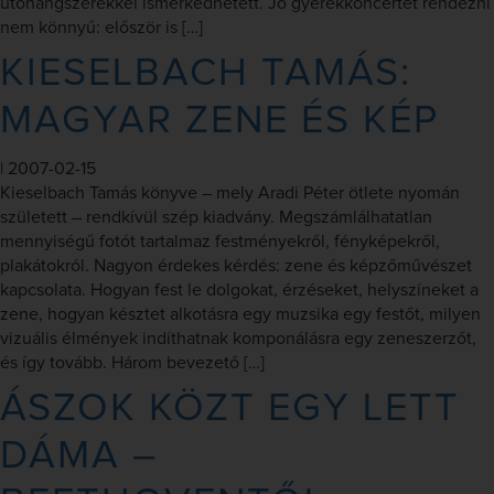
ütőhangszerekkel ismerkedhetett. Jó gyerekkoncertet rendezni
nem könnyű: először is […]
KIESELBACH TAMÁS:
MAGYAR ZENE ÉS KÉP
|
2007-02-15
Kieselbach Tamás könyve – mely Aradi Péter ötlete nyomán
született – rendkívül szép kiadvány. Megszámlálhatatlan
mennyiségű fotót tartalmaz festményekről, fényképekről,
plakátokról. Nagyon érdekes kérdés: zene és képzőművészet
kapcsolata. Hogyan fest le dolgokat, érzéseket, helyszíneket a
zene, hogyan késztet alkotásra egy muzsika egy festőt, milyen
vizuális élmények indíthatnak komponálásra egy zeneszerzőt,
és így tovább. Három bevezető […]
ÁSZOK KÖZT EGY LETT
DÁMA –