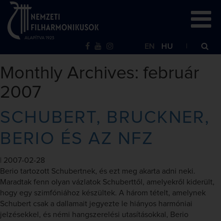
EN
HU
Monthly Archives: február
2007
SCHUBERT, BRUCKNER,
BERIO ÉS AZ NFZ
|
2007-02-28
Berio tartozott Schubertnek, és ezt meg akarta adni neki.
Maradtak fenn olyan vázlatok Schuberttől, amelyekről kiderült,
hogy egy szimfóniához készültek. A három tételt, amelynek
Schubert csak a dallamait jegyezte le hiányos harmóniai
jelzésekkel, és némi hangszerelési utasításokkal, Berio