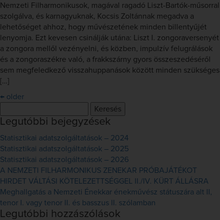
Nemzeti Filharmonikusok, magával ragadó Liszt-Bartók-műsorral
szolgálva, és karnagyuknak, Kocsis Zoltánnak megadva a
lehetőséget ahhoz, hogy művészetének minden billentyűjét
lenyomja. Ezt kevesen csinálják utána: Liszt I. zongoraversenyét
a zongora mellől vezényelni, és közben, impulzív felugrálások
és a zongoraszékre való, a frakkszárny gyors összeszedéséről
sem megfeledkező visszahuppanások között minden szükséges
[…]
←
older
Keresés:
Legutóbbi bejegyzések
Statisztikai adatszolgáltatások – 2024
Statisztikai adatszolgáltatások – 2025
Statisztikai adatszolgáltatások – 2026
A NEMZETI FILHARMONIKUS ZENEKAR PRÓBAJÁTÉKOT
HIRDET VÁLTÁSI KÖTELEZETTSÉGGEL II./IV. KÜRT ÁLLÁSRA
Meghallgatás a Nemzeti Énekkar énekművész státuszára alt II,
tenor I. vagy tenor II. és basszus II. szólamban
Legutóbbi hozzászólások