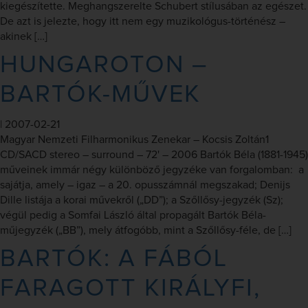
kiegészítette. Meghangszerelte Schubert stílusában az egészet.
De azt is jelezte, hogy itt nem egy muzikológus-történész –
akinek […]
HUNGAROTON –
BARTÓK-MŰVEK
|
2007-02-21
Magyar Nemzeti Filharmonikus Zenekar – Kocsis Zoltán1
CD/SACD stereo – surround – 72' – 2006 Bartók Béla (1881-1945)
műveinek immár négy különböző jegyzéke van forgalomban: a
sajátja, amely – igaz – a 20. opusszámnál megszakad; Denijs
Dille listája a korai művekről („DD”); a Szőllősy-jegyzék (Sz);
végül pedig a Somfai László által propagált Bartók Béla-
műjegyzék („BB”), mely átfogóbb, mint a Szőllősy-féle, de […]
BARTÓK: A FÁBÓL
FARAGOTT KIRÁLYFI,