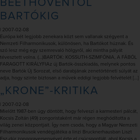
BEETHOVENTŐL
BARTÓKIG
|
2007-02-08
Európa két legjobb zenekara közt sem vallanak szégyent a
Nemzeti Filharmonikusok, különösen, ha Bartókot húznak. És
szó lesz még egy szemrevaló hölgyről, aki mintha pályát
tévesztett volna. (…)BARTÓK: KOSSUTH-SZIMFÓNIA, A FÁBÓL
FARAGOTT KIRÁLYFIAz új Bartók-összkiadás, melynek pontos
neve Bartók Új Sorozat, első darabjának zenetörténeti súlyát az
adja, hogy szinte biztosan a művek eddigi legjobb felvételét […]
„KRONE”-KRITIKA
|
2007-02-08
Mielőtt 1987-ben úgy döntött, hogy felveszi a karmesteri pálcát,
Kocsis Zoltán (49) zongoristaként már régen meghódította a
világ zenei központjait. Így nem csoda, hogy a Magyar Nemzeti
Filharmonikusok vendégjátéka a linzi Brucknerhausban Liszt
Esz-dúr zongoraversenyével érte el csúcspontját, ahol Kocsis a