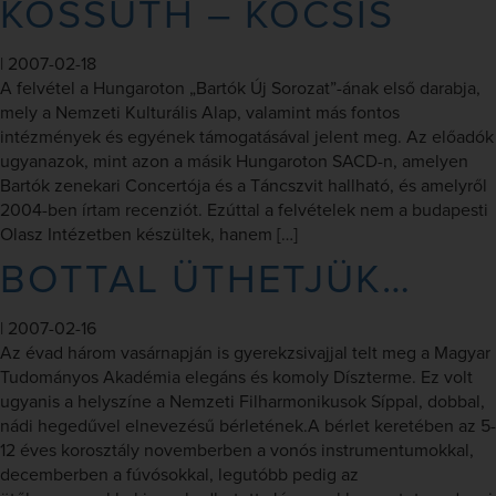
KOSSUTH – KOCSIS
|
2007-02-18
A felvétel a Hungaroton „Bartók Új Sorozat”-ának első darabja,
mely a Nemzeti Kulturális Alap, valamint más fontos
intézmények és egyének támogatásával jelent meg. Az előadók
ugyanazok, mint azon a másik Hungaroton SACD-n, amelyen
Bartók zenekari Concertója és a Táncszvit hallható, és amelyről
2004-ben írtam recenziót. Ezúttal a felvételek nem a budapesti
Olasz Intézetben készültek, hanem […]
BOTTAL ÜTHETJÜK…
|
2007-02-16
Az évad három vasárnapján is gyerekzsivajjal telt meg a Magyar
Tudományos Akadémia elegáns és komoly Díszterme. Ez volt
ugyanis a helyszíne a Nemzeti Filharmonikusok Síppal, dobbal,
nádi hegedűvel elnevezésű bérletének.A bérlet keretében az 5-
12 éves korosztály novemberben a vonós instrumentumokkal,
decemberben a fúvósokkal, legutóbb pedig az