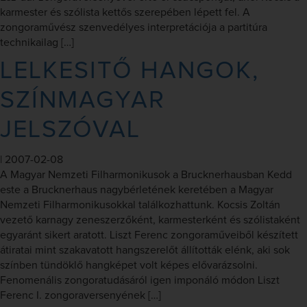
karmester és szólista kettős szerepében lépett fel. A
zongoraművész szenvedélyes interpretációja a partitúra
technikailag […]
LELKESITŐ HANGOK,
SZÍNMAGYAR
JELSZÓVAL
|
2007-02-08
A Magyar Nemzeti Filharmonikusok a Brucknerhausban Kedd
este a Brucknerhaus nagybérletének keretében a Magyar
Nemzeti Filharmonikusokkal találkozhattunk. Kocsis Zoltán
vezető karnagy zeneszerzőként, karmesterként és szólistaként
egyaránt sikert aratott. Liszt Ferenc zongoraműveiből készített
átiratai mint szakavatott hangszerelőt állították elénk, aki sok
színben tündöklő hangképet volt képes elővarázsolni.
Fenomenális zongoratudásáról igen imponáló módon Liszt
Ferenc I. zongoraversenyének […]