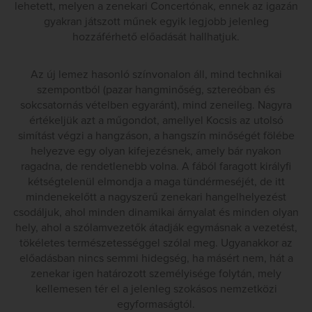
lehetett, melyen a zenekari Concertónak, ennek az igazán
gyakran játszott műnek egyik legjobb jelenleg
hozzáférhető előadását hallhatjuk.
Az új lemez hasonló színvonalon áll, mind technikai
szempontból (pazar hangminőség, sztereóban és
sokcsatornás vételben egyaránt), mind zeneileg. Nagyra
értékeljük azt a műgondot, amellyel Kocsis az utolsó
simítást végzi a hangzáson, a hangszín minőségét fölébe
helyezve egy olyan kifejezésnek, amely bár nyakon
ragadna, de rendetlenebb volna. A fából faragott királyfi
kétségtelenül elmondja a maga tündérmeséjét, de itt
mindenekelőtt a nagyszerű zenekari hangelhelyezést
csodáljuk, ahol minden dinamikai árnyalat és minden olyan
hely, ahol a szólamvezetők átadják egymásnak a vezetést,
tökéletes természetességgel szólal meg. Ugyanakkor az
előadásban nincs semmi hidegség, ha másért nem, hát a
zenekar igen határozott személyisége folytán, mely
kellemesen tér el a jelenleg szokásos nemzetközi
egyformaságtól.