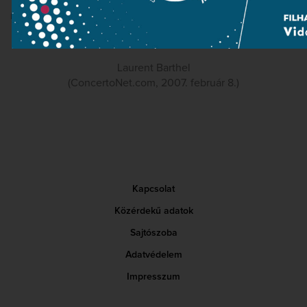
Gyakran fogunk visszatérni ehhez a CD-hez, amely nagy
reményekre jogosít az új, referencia-értékű Bartók-kiadással
kapcsolatban.
Laurent Barthel
(ConcertoNet.com, 2007. február 8.)
Kapcsolat
Közérdekű adatok
Sajtószoba
Adatvédelem
Impresszum