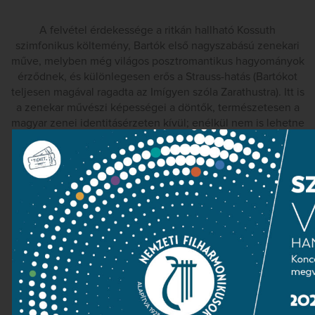
A felvétel érdekessége a ritkán hallható Kossuth
szimfonikus költemény, Bartók első nagyszabású zenekari
műve, melyben még világos posztromantikus hagyományok
érződnek, és különlegesen erős a Strauss-hatás (Bartókot
teljesen magával ragadta az Imígyen szóla Zarathustra). Itt is
a zenekar művészi képességei a döntők, természetesen a
magyar zenei identitásérzeten kívül; enélkül nem is lehetne
sikerre vinni ezt az erős magyar gyökerű darabot, melyet
valóságos osztrákellenes kiáltványnak szánt Bartók. Végre
nyugalomba helyezhetjük az archívum polcain Lehel
György régi felvételét. Ami az utóbbi idők egyetlen
idiomatikus Kossuth-felvételét illeti (Fischer Ivánnal és a
másik nagy budapesti zenekarral, a zenekari Concerto és a
Falun társaságában a Philipsnél), az is marginálissá válik az
új felvételhez képest: Kocsis árnyaltabb és kevésbé tarka
megközelítésmódja elegánsabban mutatja meg ennek a
kevésbé jelentős partitúrának az értékét.