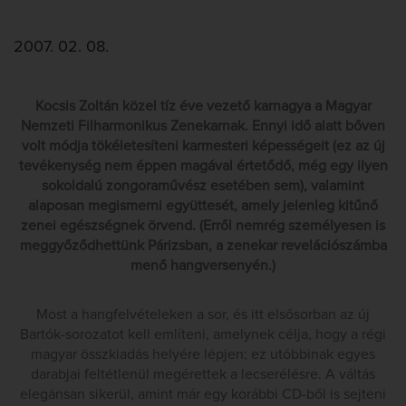
2007. 02. 08.
Kocsis Zoltán közel tíz éve vezető karnagya a Magyar
Nemzeti Filharmonikus Zenekarnak. Ennyi idő alatt bőven
volt módja tökéletesíteni karmesteri képességeit (ez az új
tevékenység nem éppen magával értetődő, még egy ilyen
sokoldalú zongoraművész esetében sem), valamint
alaposan megismerni együttesét, amely jelenleg kitűnő
zenei egészségnek örvend. (Erről nemrég személyesen is
meggyőződhettünk Párizsban, a zenekar revelációszámba
menő hangversenyén.)
Most a hangfelvételeken a sor, és itt elsősorban az új
Bartók-sorozatot kell említeni, amelynek célja, hogy a régi
magyar összkiadás helyére lépjen; ez utóbbinak egyes
darabjai feltétlenül megérettek a lecserélésre. A váltás
elegánsan sikerül, amint már egy korábbi CD-ből is sejteni