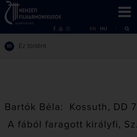
EN
HU
Ez történt
Bartók Béla: Kossuth, DD 
A fából faragott királyfi, Sz