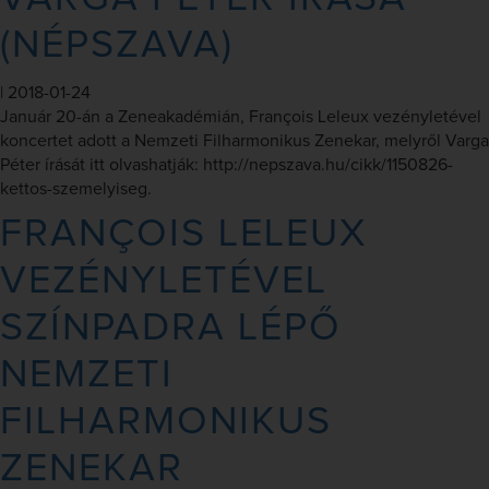
(NÉPSZAVA)
|
2018-01-24
Január 20-án a Zeneakadémián, François Leleux vezényletével
koncertet adott a Nemzeti Filharmonikus Zenekar, melyről Varga
Péter írását itt olvashatják: http://nepszava.hu/cikk/1150826-
kettos-szemelyiseg.
FRANÇOIS LELEUX
VEZÉNYLETÉVEL
SZÍNPADRA LÉPŐ
NEMZETI
FILHARMONIKUS
ZENEKAR