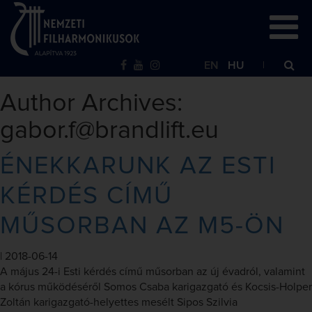
EN
HU
Author Archives:
gabor.f@brandlift.eu
ÉNEKKARUNK AZ ESTI
KÉRDÉS CÍMŰ
MŰSORBAN AZ M5-ÖN
|
2018-06-14
A május 24-i Esti kérdés című műsorban az új évadról, valamint
a kórus működéséről Somos Csaba karigazgató és Kocsis-Holper
Zoltán karigazgató-helyettes mesélt Sipos Szilvia