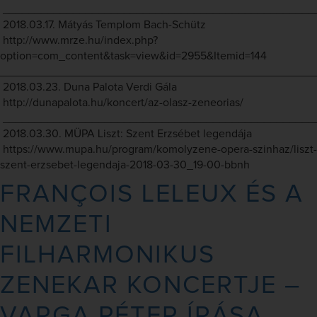
_________________________________________________
2018.03.17. Mátyás Templom Bach-Schütz
http://www.mrze.hu/index.php?
option=com_content&task=view&id=2955&Itemid=144
_________________________________________________
2018.03.23. Duna Palota Verdi Gála
http://dunapalota.hu/koncert/az-olasz-zeneorias/
_________________________________________________
2018.03.30. MÜPA Liszt: Szent Erzsébet legendája
https://www.mupa.hu/program/komolyzene-opera-szinhaz/liszt-
szent-erzsebet-legendaja-2018-03-30_19-00-bbnh
FRANÇOIS LELEUX ÉS A
NEMZETI
FILHARMONIKUS
ZENEKAR KONCERTJE –
VARGA PÉTER ÍRÁSA