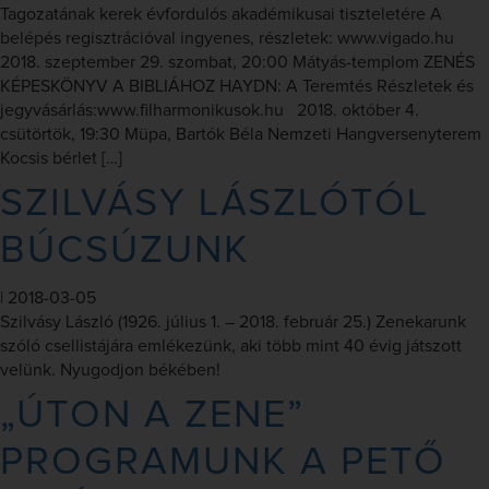
Tagozatának kerek évfordulós akadémikusai tiszteletére A
belépés regisztrációval ingyenes, részletek: www.vigado.hu
2018. szeptember 29. szombat, 20:00 Mátyás-templom ZENÉS
KÉPESKÖNYV A BIBLIÁHOZ HAYDN: A Teremtés Részletek és
jegyvásárlás:www.filharmonikusok.hu 2018. október 4.
csütörtök, 19:30 Müpa, Bartók Béla Nemzeti Hangversenyterem
Kocsis bérlet […]
SZILVÁSY LÁSZLÓTÓL
BÚCSÚZUNK
|
2018-03-05
Szilvásy László (1926. július 1. – 2018. február 25.) Zenekarunk
szóló csellistájára emlékezünk, aki több mint 40 évig játszott
velünk. Nyugodjon békében!
„ÚTON A ZENE”
PROGRAMUNK A PETŐ