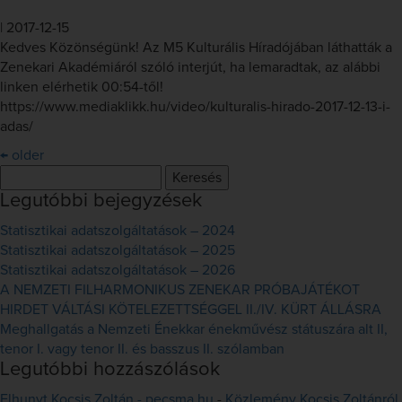
|
2017-12-15
Kedves Közönségünk! Az M5 Kulturális Híradójában láthatták a
Zenekari Akadémiáról szóló interjút, ha lemaradtak, az alábbi
linken elérhetik 00:54-től!
https://www.mediaklikk.hu/video/kulturalis-hirado-2017-12-13-i-
adas/
←
older
Keresés:
Legutóbbi bejegyzések
Statisztikai adatszolgáltatások – 2024
Statisztikai adatszolgáltatások – 2025
Statisztikai adatszolgáltatások – 2026
A NEMZETI FILHARMONIKUS ZENEKAR PRÓBAJÁTÉKOT
HIRDET VÁLTÁSI KÖTELEZETTSÉGGEL II./IV. KÜRT ÁLLÁSRA
Meghallgatás a Nemzeti Énekkar énekművész státuszára alt II,
tenor I. vagy tenor II. és basszus II. szólamban
Legutóbbi hozzászólások
Elhunyt Kocsis Zoltán - pecsma.hu
-
Közlemény Kocsis Zoltánról