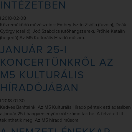
INTÉZETBEN
|
2018-02-08
Közreműködő művészeink: Embey-Isztin Zsófia (fuvola), Deák
György (cselló), Joó Szabolcs (ütőhangszerek), Prőhle Katalin
(hegedű) Az M5 Kulturális Híradó műsora.
JANUÁR 25-I
KONCERTÜNKRŐL AZ
M5 KULTURÁLIS
HÍRADÓJÁBAN
|
2018-01-30
Kedves Barátaink! Az M5 Kulturális Híradó péntek esti adásában
a január 25-i hangversenyünkről számoltak be. A felvételt itt
tekinthetik meg: Az M5 híradó műsora