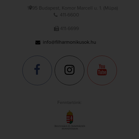
1095 Budapest, Komor Marcell u. 1. (Müpa)
411-6600
411-6699
info@filharmonikusok.hu
Fenntartónk: