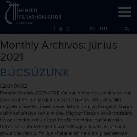
EN
HU
Monthly Archives: június
2021
BÚCSÚZUNK
|
2021-06-02
Domján Gergely (1975-2021) Vannak helyzetek, amikor belénk
szorul a lélegzet. Megint gyászol a Nemzeti Énekkar, alig
negyvenöt esztendősen elvesztettük Domján Gergelyt. Gergő
első munkahelye volt a miénk. Nagyon fiatalon került hozzánk,
hosszú évekig volt az Együttes Benjáminja, legfiatalabbja.
Derűs, szerethető lényét zárkózottsága ellenére is hamar a
szívünkbe zártuk. Az ilyen fiatalok szinte mindig kedvencek,