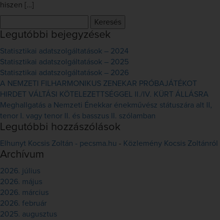
hiszen […]
Keresés:
Legutóbbi bejegyzések
Statisztikai adatszolgáltatások – 2024
Statisztikai adatszolgáltatások – 2025
Statisztikai adatszolgáltatások – 2026
A NEMZETI FILHARMONIKUS ZENEKAR PRÓBAJÁTÉKOT
HIRDET VÁLTÁSI KÖTELEZETTSÉGGEL II./IV. KÜRT ÁLLÁSRA
Meghallgatás a Nemzeti Énekkar énekművész státuszára alt II,
tenor I. vagy tenor II. és basszus II. szólamban
Legutóbbi hozzászólások
Elhunyt Kocsis Zoltán - pecsma.hu
-
Közlemény Kocsis Zoltánról
Archívum
2026. július
2026. május
2026. március
2026. február
2025. augusztus