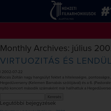
Monthly Archives: július 20
VIRTUOZITÁS ÉS LENDÜ
|
2002-07-22
Kocsis Zoltán nagy hangsúlyt fektet a hitelességre, pontosság
Hegedűverseny (Kelemen Barnabás szólójával) és a 6. (Pastorale)
nyitó koncert második számaként már hallhattuk a Hegedűversen
Keresés:
Legutóbbi bejegyzések