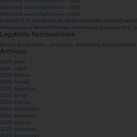
Statisztikai adatszolgáltatások – 2024
Statisztikai adatszolgáltatások – 2025
Statisztikai adatszolgáltatások – 2026
A NEMZETI FILHARMONIKUS ZENEKAR PRÓBAJÁTÉKOT HIRDET 
Meghallgatás a Nemzeti Énekkar énekművész státuszára alt II, ten
Legutóbbi hozzászólások
Elhunyt Kocsis Zoltán - pecsma.hu
-
Közlemény Kocsis Zoltánról
Archívum
2026. július
2026. május
2026. március
2026. február
2025. augusztus
2025. április
2025. március
2024. szeptember
2024. augusztus
2024. március
2023. november
2023. szeptember