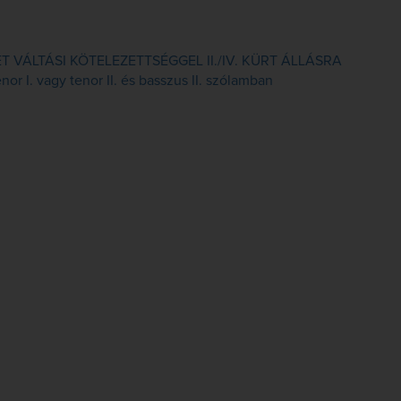
VÁLTÁSI KÖTELEZETTSÉGGEL II./IV. KÜRT ÁLLÁSRA
or I. vagy tenor II. és basszus II. szólamban