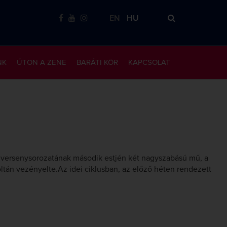
EN
HU
NK
ÚTON A ZENE
BARÁTI KÖR
KAPCSOLAT
gversenysorozatának második estjén két nagyszabású mű, a
oltán vezényelte.Az idei ciklusban, az előző héten rendezett