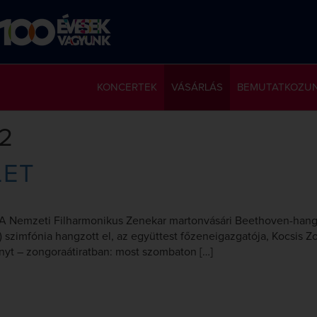
KONCERTEK
VÁSÁRLÁS
BEMUTATKOZU
02
LET
ra A Nemzeti Filharmonikus Zenekar martonvásári Beethoven-han
 szimfónia hangzott el, az együttest főzeneigazgatója, Kocsis Z
yt – zongoraátiratban: most szombaton […]