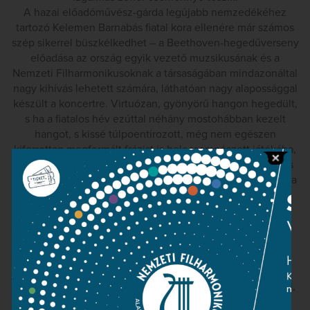
A hazai előadóművész-gárda legújabb nemzedékéhez
tartozó Kelemen Barnabás fiatal kora ellenére már számos
szép sikerrel büszkélkedhet – a Beethoven-hegedűverseny
előadása az ország egyik vezető muzsikusának és a
Nemzeti Filharmonikusoknak a társaságában mindazonáltal
nagy kihívás lehetett számára, láthatóan nagy alapossággal
készült a koncertre. Virtuózan, gyönyörű hangon hegedült,
s ha a fiatalos hév ezúttal néhány mostohábban kezelt
hangot, s kissé túlpoentírozott, még nem egészen
kiforrottan megformált frázist is belecsempészett játékába,
lendülete, ösztönös muzikalitása, a Hegedűverseny máris
nagyon magas színvonalú tolmácsolása méltán váltotta ki a
közönség ovációját.
A versenyműben kísérő szerepét kifogástalanul ellátó
zenekar a 6. szimfóniában is nagyszerű formában, szép
hangszínekkel muzsikált. Kocsis hallhatóan nagy súlyt
fektetett a karakterek hitelességére, a frazeálás
pontosságára (gyönyörűen kidolgozták a fúvósszólókat):
egy pillanatra sem engedve a koncentráció intenzitásából,
biztos kézzel vezette át együttesét e hatalmas, s nem