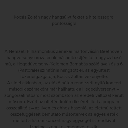
Kocsis Zoltán nagy hangsúlyt fektet a hitelességre,
pontosságra
A Nemzeti Filharmonikus Zenekar martonvásári Beethoven-
hangversenysorozatának második estjén két nagyszabású
mű, a Hegedűverseny (Kelemen Barnabás szólójával) és a 6.
(Pastorale) szimfónia hangzott el, az együttest
főzeneigazgatója, Kocsis Zoltán vezényelte.
Az idei ciklusban, az előző héten rendezett nyitó koncert
második számaként már hallhattuk a Hegedűversenyt –
zongoraátiratban: most szombaton az eredeti változat került
műsorra. Ezért az ötletért külön dicséret illeti a program
összeállítóit – az ilyen és ehhez hasonló, az életmű rejtett
összefüggéseit bemutató műsortervek az egyes esték
mellett a három koncert nagy egységét is rendkívül
izgalmas zenei eseménnyé teszik.