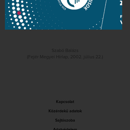
igazán közönségkedvenc mű buktatóin. A hallgatóság a
jelentős eseménynek kijáró figyelemmel hallgatta az
előadást, s nagy tapssal ünnepelte a Nemzeti
Filharmonikusok kiváló művészeit és karmesterét.
Szabó Balázs
(Fejér Megyei Hírlap, 2002. július 22.)
Kapcsolat
Közérdekű adatok
Sajtószoba
Adatvédelem