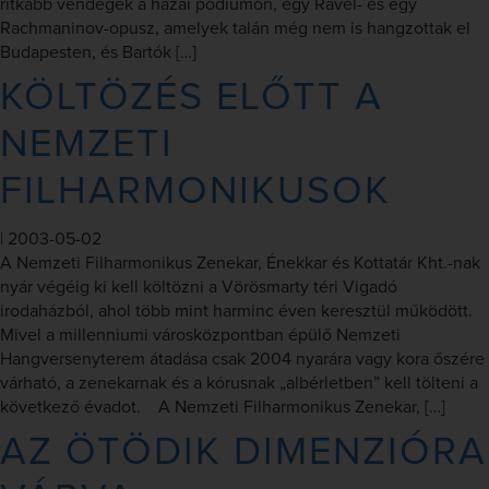
ritkább vendégek a hazai pódiumon, egy Ravel- és egy
Rachmaninov-opusz, amelyek talán még nem is hangzottak el
Budapesten, és Bartók […]
KÖLTÖZÉS ELŐTT A
NEMZETI
FILHARMONIKUSOK
|
2003-05-02
A Nemzeti Filharmonikus Zenekar, Énekkar és Kottatár Kht.-nak
nyár végéig ki kell költözni a Vörösmarty téri Vigadó
irodaházból, ahol több mint harminc éven keresztül működött.
Mivel a millenniumi városközpontban épülő Nemzeti
Hangversenyterem átadása csak 2004 nyarára vagy kora őszére
várható, a zenekarnak és a kórusnak „albérletben” kell tölteni a
következő évadot. A Nemzeti Filharmonikus Zenekar, […]
AZ ÖTÖDIK DIMENZIÓRA