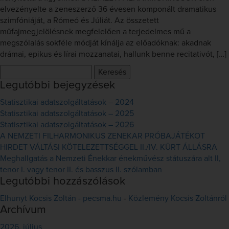
elvezényelte a zeneszerző 36 évesen komponált dramatikus
szimfóniáját, a Rómeó és Júliát. Az összetett
műfajmegjelölésnek megfelelően a terjedelmes mű a
megszólalás sokféle módját kínálja az előadóknak: akadnak
drámai, epikus és lírai mozzanatai, hallunk benne recitativót, […]
Keresés:
Legutóbbi bejegyzések
Statisztikai adatszolgáltatások – 2024
Statisztikai adatszolgáltatások – 2025
Statisztikai adatszolgáltatások – 2026
A NEMZETI FILHARMONIKUS ZENEKAR PRÓBAJÁTÉKOT
HIRDET VÁLTÁSI KÖTELEZETTSÉGGEL II./IV. KÜRT ÁLLÁSRA
Meghallgatás a Nemzeti Énekkar énekművész státuszára alt II,
tenor I. vagy tenor II. és basszus II. szólamban
Legutóbbi hozzászólások
Elhunyt Kocsis Zoltán - pecsma.hu
-
Közlemény Kocsis Zoltánról
Archívum
2026. július