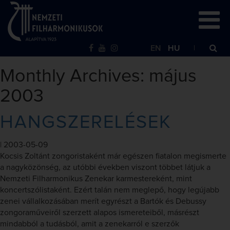
EN
HU
Monthly Archives: május
2003
HANGSZERELÉSEK
|
2003-05-09
Kocsis Zoltánt zongoristaként már egészen fiatalon megismerte
a nagyközönség, az utóbbi években viszont többet látjuk a
Nemzeti Filharmonikus Zenekar karmestereként, mint
koncertszólistaként. Ezért talán nem meglepő, hogy legújabb
zenei vállalkozásában merít egyrészt a Bartók és Debussy
zongoraműveiről szerzett alapos ismereteiből, másrészt
mindabból a tudásból, amit a zenekarról e szerzők