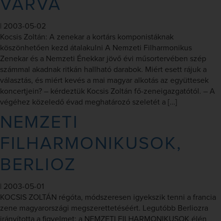
VÁRVA
|
2003-05-02
Kocsis Zoltán: A zenekar a kortárs komponistáknak
köszönhetően kezd átalakulni A Nemzeti Filharmonikus
Zenekar és a Nemzeti Énekkar jövő évi műsortervében szép
számmal akadnak ritkán hallható darabok. Miért esett rájuk a
választás, és miért kevés a mai magyar alkotás az együttesek
koncertjein? – kérdeztük Kocsis Zoltán fő-zeneigazgatótól. – A
végéhez közeledő évad meghatározó szeletét a […]
NEMZETI
FILHARMONIKUSOK,
BERLIOZ
|
2003-05-01
KOCSIS ZOLTÁN régóta, módszeresen igyekszik tenni a francia
zene magyarországi megszerettetéséért. Legutóbb Berliozra
irányította a figyelmet: a NEMZETI FILHARMONIKUSOK élén