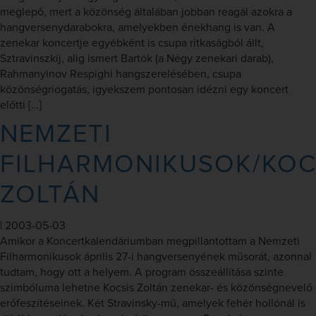
meglepő, mert a közönség általában jobban reagál azokra a
hangversenydarabokra, amelyekben énekhang is van. A
zenekar koncertje egyébként is csupa ritkaságból állt,
Sztravinszkij, alig ismert Bartók (a Négy zenekari darab),
Rahmanyinov Respighi hangszerelésében, csupa
közönségriogatás, igyekszem pontosan idézni egy koncert
előtti […]
NEMZETI
FILHARMONIKUSOK/KOC
ZOLTÁN
|
2003-05-03
Amikor a Koncertkalendáriumban megpillantottam a Nemzeti
Filharmonikusok április 27-i hangversenyének műsorát, azonnal
tudtam, hogy ott a helyem. A program összeállítása szinte
szimbóluma lehetne Kocsis Zoltán zenekar- és közönségnevelő
erőfeszítéseinek. Két Stravinsky-mű, amelyek fehér hollónál is