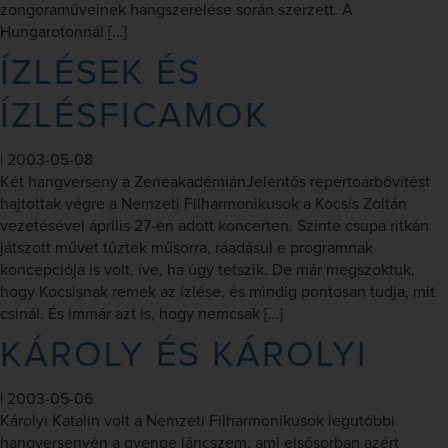
zongoraműveinek hangszerelése során szerzett. A
Hungarotonnál […]
ÍZLÉSEK ÉS
ÍZLÉSFICAMOK
|
2003-05-08
Két hangverseny a ZeneakadémiánJelentős repertoárbővítést
hajtottak végre a Nemzeti Filharmonikusok a Kocsis Zoltán
vezetésével április 27-én adott koncerten. Szinte csupa ritkán
játszott művet tűztek műsorra, ráadásul e programnak
koncepciója is volt, íve, ha úgy tetszik. De már megszoktuk,
hogy Kocsisnak remek az ízlése, és mindig pontosan tudja, mit
csinál. És immár azt is, hogy nemcsak […]
KÁROLY ÉS KÁROLYI
|
2003-05-06
Károlyi Katalin volt a Nemzeti Filharmonikusok legutóbbi
hangversenyén a gyenge láncszem, ami elsősorban azért