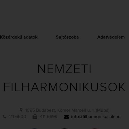
Közérdekű adatok
Sajtószoba
Adatvédelem
NEMZETI
FILHARMONIKUSOK
1095 Budapest, Komor Marcell u. 1. (Müpa)
411-6600
411-6699
info@filharmonikusok.hu