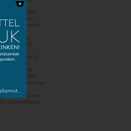
ató, jelentős
ly ahhoz szükséges,
, hogy a kritikus
rozottság jellemezte.
zlegei a
szokat, finoman
megszólalásmódig
 MÁTYÁS)
ista: SYLVIE SULLÉ
letesen magas
mének mégsem az
atlan, speciálisan
ozzá a Rómeó és Júlia
a juttatta a
akítást nyújtva a mű
 27. – Zeneakadémia)