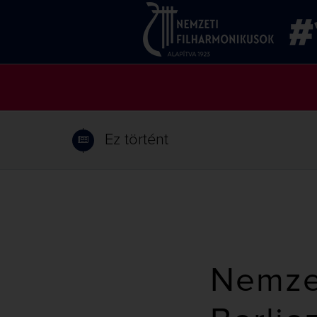
Ez történt
Nemzet