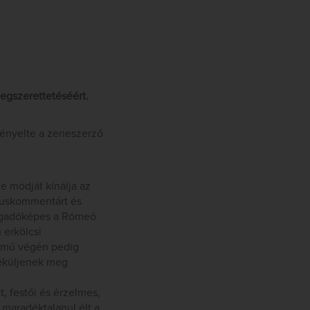
egszerettetéséért.
ényelte a zeneszerző
 módját kínálja az
óruskommentárt és
efogadóképes a Rómeó
 erkölcsi
a mű végén pedig
béküljenek meg
, festői és érzelmes,
 maradéktalanul élt a