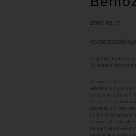
Berlio
2003. 05. 01.
KOCSIS ZOLTÁN régóta
Legutóbb Berliozra i
36 évesen komponált 
Az összetett műfajme
előadóknak: akadnak d
illusztratív zenekar
és Júlia. A zeneszerz
prédikációtól sem ide
Lőrinc barát szózata 
egymással, amit ők e
Mindez lehetővé tesz
hatásában komplex – g