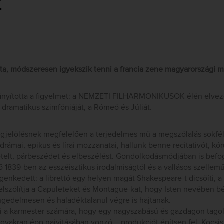
z
, módszeresen igyekszik tenni a francia zene magyarországi m
rányította a figyelmet: a NEMZETI FILHARMONIKUSOK élén elvez
dramatikus szimfóniáját, a Rómeó és Júliát.
gjelölésnek megfelelően a terjedelmes mű a megszólalás sokféle
rámai, epikus és lírai mozzanatai, hallunk benne recitativót, k
i tételt, párbeszédet és elbeszélést. Gondolkodásmódjában is b
ő 1839-ben az esszéisztikus irodalmiságtól és a vallásos szellemű
genkedett: a librettó egy helyen magát Shakespeare-t dicsőíti, 
felszólítja a Capuleteket és Montague-kat, hogy Isten nevében 
ngedelmesen és haladéktalanul végre is hajtanak.
i a karmester számára, hogy egy nagyszabású és gazdagon tagolt
yakran épp naivitásában vonzó – produkciót építsen fel. Kocsis