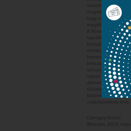
lehetőséggel. Zeneka
megmérettetésre, de m
hogy a kellő biztonsá
megállapíthatja: a ki
A Rómeó és Júlia terj
legváltozatosabb fela
kidolgozott fafúvós s
minden változatát f
kamarakórusként és d
(mezzoszoprán), GUY
színvonalon működött
import hangminőséget,
deklamáló (mifelénk 
előadásának összhatá
többiekénél hálásabb 
végkifejletéhez érve,
Csengery Kristóf
(Muzsika, 2003. máju