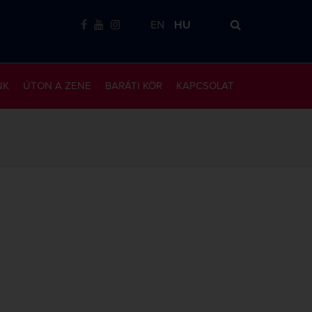
EN
HU
NK
ÚTON A ZENE
BARÁTI KÖR
KAPCSOLAT