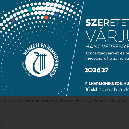
ra a hangverseny tanúsága szerint nemcsak érett egy ehhez fogh
a már azzal a technikai többlet-tartalékkal is rendelkezik, ame
ggal lásson a feladathoz. Ez azért fontos, mert ennek köszönhető
vitelezés nem éppencsak hogy sikerült, hanem szilárdság és hatá
edelmes tételei során a szimfonikus együttes legkülönfélébb rés
datokban mutatkoztak be: hallottunk elemi erejű rézfúvós szaka
zólókat, a vonós hangzás a lírai cantabilétól a súlyos és tömör 
elvonultatta. A MAGYAR NEMZETI ÉNEKKAR (karigazgató: ANTAL
ús hangzású nagy együttesként egyaránt helytállt. A három szól
 FLECHTER (tenor) és JEAN-PHILIPPE COURTIS (basszus) egyen
 közre, a produkcióhoz való hozzájárulásuk legfontosabb ele
 hanem a hiteles francia szövegmondást és az ettől elválaszthat
ismeretlen) énekstílust nevezném – utóbbi döntő módon járult h
sához. A szép orgánumú baszszistát nemcsak terjedelmes szólam
lehetőségekhez, de maga is jól gazdálkodott ezekkel, hatásos al
 Lőrinc barát terjedelmes és pátosszal teli szózatában. (Március
s)