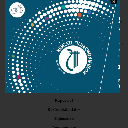
– Zenei érdeklődés, komolyzenei tájékozottság
Amit kínálunk:
– Teljes munkaidős foglalkoztatás, versenyképes jövedelem
– Színes, támogató és barátságos csapat
– Modern munkakörnyezet a MÜPA épületében
Jelentkezés részletes szakmai önéletrajzzal
Megyesi Robin
kottatár vezetőnél a megyesi.r@filharmonikusok.hu e-mail
címen 2026. június 30-ig.
Kapcsolat
Közérdekű adatok
Sajtószoba