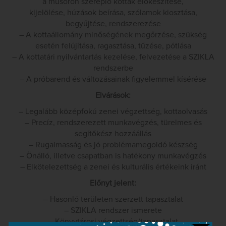
a műsoron szereplő kották előkészítése,
kijelölése, húzások beírása, szólamok kiosztása,
begyűjtése, rendszerezése
– A kottaállomány minőségének megőrzése, szükség
esetén felújítása, ragasztása, tűzése, pótlása
– A kottatári nyilvántartás kezelése, felvezetése a SZIKLA
rendszerbe
– A próbarend és változásainak figyelemmel kísérése
Elvárások:
– Legalább középfokú zenei végzettség, kottaolvasás
– Precíz, rendszerezett munkavégzés, türelmes és
segítőkész hozzáállás
– Rugalmasság és jó problémamegoldó készség
– Önálló, illetve csapatban is hatékony munkavégzés
– Elkötelezettség a zenei és kulturális értékeink iránt
Előnyt jelent:
– Hasonló területen szerzett tapasztalat
– SZIKLA rendszer ismerete
– Könyvtárosi végzettség/tapasztalat