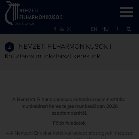
EN
HU
NEMZETI FILHARMONIKUSOK |
Kottatáros munkatársat keresünk!
A Nemzeti Filharmonikusok kottatáros/adminisztrátor
munkatársat keres teljes munkaidőben 2026
szeptemberétől.
Főbb feladatok:
– A Nemzeti Énekkar kottáival kapcsolatos ügyek intézése;