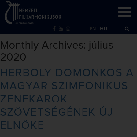
EN
HU
Monthly Archives: július
2020
HERBOLY DOMONKOS A
MAGYAR SZIMFONIKUS
ZENEKAROK
SZÖVETSÉGÉNEK ÚJ
ELNÖKE