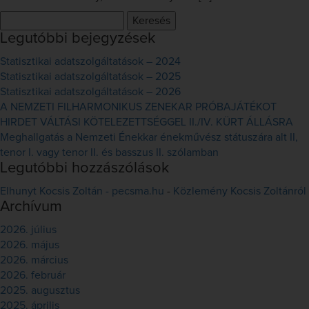
Keresés:
Legutóbbi bejegyzések
Statisztikai adatszolgáltatások – 2024
Statisztikai adatszolgáltatások – 2025
Statisztikai adatszolgáltatások – 2026
A NEMZETI FILHARMONIKUS ZENEKAR PRÓBAJÁTÉKOT
HIRDET VÁLTÁSI KÖTELEZETTSÉGGEL II./IV. KÜRT ÁLLÁSRA
Meghallgatás a Nemzeti Énekkar énekművész státuszára alt II,
tenor I. vagy tenor II. és basszus II. szólamban
Legutóbbi hozzászólások
Elhunyt Kocsis Zoltán - pecsma.hu
-
Közlemény Kocsis Zoltánról
Archívum
2026. július
2026. május
2026. március
2026. február
2025. augusztus
2025. április