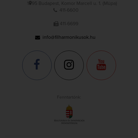
1095 Budapest, Komor Marcell u. 1. (Müpa)
411-6600
411-6699
info@filharmonikusok.hu
Fenntartónk: