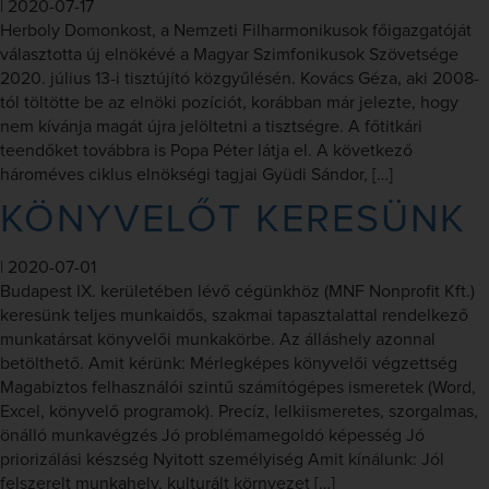
|
2020-07-17
Herboly Domonkost, a Nemzeti Filharmonikusok főigazgatóját
választotta új elnökévé a Magyar Szimfonikusok Szövetsége
2020. július 13-i tisztújító közgyűlésén. Kovács Géza, aki 2008-
tól töltötte be az elnöki pozíciót, korábban már jelezte, hogy
nem kívánja magát újra jelöltetni a tisztségre. A főtitkári
teendőket továbbra is Popa Péter látja el. A következő
hároméves ciklus elnökségi tagjai Gyüdi Sándor, […]
KÖNYVELŐT KERESÜNK
|
2020-07-01
Budapest IX. kerületében lévő cégünkhöz (MNF Nonprofit Kft.)
keresünk teljes munkaidős, szakmai tapasztalattal rendelkező
munkatársat könyvelői munkakörbe. Az álláshely azonnal
betölthető. Amit kérünk: Mérlegképes könyvelői végzettség
Magabiztos felhasználói szintű számítógépes ismeretek (Word,
Excel, könyvelő programok). Precíz, lelkiismeretes, szorgalmas,
önálló munkavégzés Jó problémamegoldó képesség Jó
priorizálási készség Nyitott személyiség Amit kínálunk: Jól
felszerelt munkahely, kulturált környezet […]