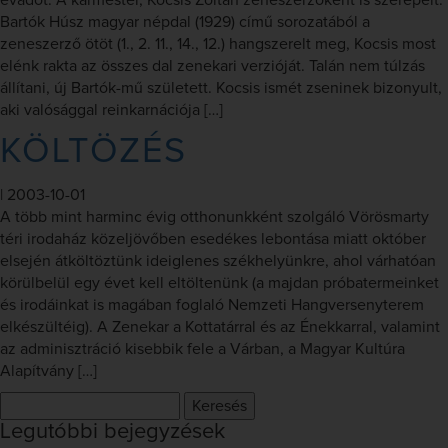
évadot. A karmester, Kocsis Zoltán zeneszerzőként is szerepelt.
Bartók Húsz magyar népdal (1929) című sorozatából a
zeneszerző ötöt (1., 2. 11., 14., 12.) hangszerelt meg, Kocsis most
elénk rakta az összes dal zenekari verzióját. Talán nem túlzás
állítani, új Bartók-mű született. Kocsis ismét zseninek bizonyult,
aki valósággal reinkarnációja […]
KÖLTÖZÉS
|
2003-10-01
A több mint harminc évig otthonunkként szolgáló Vörösmarty
téri irodaház közeljövőben esedékes lebontása miatt október
elsején átköltöztünk ideiglenes székhelyünkre, ahol várhatóan
körülbelül egy évet kell eltöltenünk (a majdan próbatermeinket
és irodáinkat is magában foglaló Nemzeti Hangversenyterem
elkészültéig). A Zenekar a Kottatárral és az Énekkarral, valamint
az adminisztráció kisebbik fele a Várban, a Magyar Kultúra
Alapítvány […]
Keresés:
Legutóbbi bejegyzések