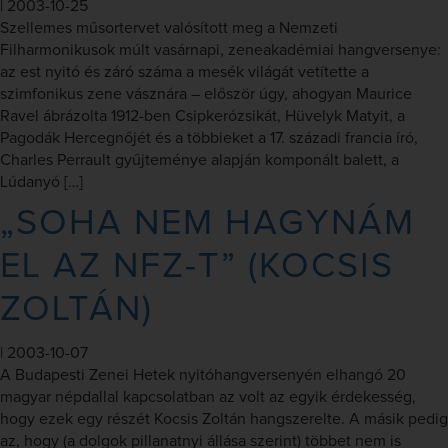
|
2003-10-25
Szellemes műsortervet valósított meg a Nemzeti
Filharmonikusok múlt vasárnapi, zeneakadémiai hangversenye:
az est nyitó és záró száma a mesék világát vetítette a
szimfonikus zene vásznára – először úgy, ahogyan Maurice
Ravel ábrázolta 1912-ben Csipkerózsikát, Hüvelyk Matyit, a
Pagodák Hercegnőjét és a többieket a 17. századi francia író,
Charles Perrault gyűjteménye alapján komponált balett, a
Lúdanyó […]
„SOHA NEM HAGYNÁM
EL AZ NFZ-T” (KOCSIS
ZOLTÁN)
|
2003-10-07
A Budapesti Zenei Hetek nyitóhangversenyén elhangó 20
magyar népdallal kapcsolatban az volt az egyik érdekesség,
hogy ezek egy részét Kocsis Zoltán hangszerelte. A másik pedig
az, hogy (a dolgok pillanatnyi állása szerint) többet nem is