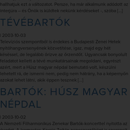
hallhatjuk ezt a változatot. Persze, ha már alkalmunk adódott az
interjúra – és Önök is küldtek nekünk kérdéseket -, szóba […]
TÉVÉBARTÓK
|
2003-10-03
Televíziós szempontból is érdekes a Budapesti Zenei Hetek
nyitóhangversenyének közvetítése, igaz, majd egy hét
késéssel, de legalább őrizve az őrzendőt. Ugyancsak bonyolult
feladatot kellett a tévé munkatársainak megoldani, egyrészt
azért, mert a Húsz magyar népdal bemutató volt, készülni
lehetett rá, de ismerni nem, pedig nem hátrány, ha a képernyőn
azokat lehet látni, akik éppen tesznek […]
BARTÓK: HÚSZ MAGYAR
NÉPDAL
|
2003-10-02
A Nemzeti Filharmonikus Zenekar Bartók-koncerttel nyitotta az