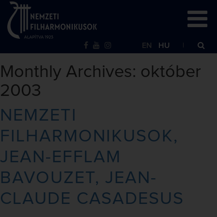
EN
HU
Monthly Archives: október
2003
NEMZETI
FILHARMONIKUSOK,
JEAN-EFFLAM
BAVOUZET, JEAN-
CLAUDE CASADESUS