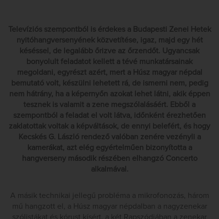
Televíziós szempontból is érdekes a Budapesti Zenei Hetek
nyitóhangversenyének közvetítése, igaz, majd egy hét
késéssel, de legalább őrizve az őrzendőt. Ugyancsak
bonyolult feladatot kellett a tévé munkatársainak
megoldani, egyrészt azért, mert a Húsz magyar népdal
bemutató volt, készülni lehetett rá, de ismerni nem, pedig
nem hátrány, ha a képernyőn azokat lehet látni, akik éppen
tesznek is valamit a zene megszólalásáért. Ebből a
szempontból a feladat el volt látva, időnként érezhetően
zaklatottak voltak a képváltások, de ennyi belefért, és hogy
Kecskés G. László rendező valóban zenére vezényli a
kamerákat, azt elég egyértelműen bizonyította a
hangverseny második részében elhangzó Concerto
alkalmával.
A másik technikai jellegű probléma a mikrofonozás, három
mű hangzott el, a Húsz magyar népdalban a nagyzenekar
szólistákat és kórust kísért, a két Rapszódiában a zenekar