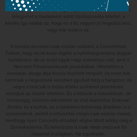
merem megítélni. A két Rapszódiában a látvány alapján
tisztán játszott, utána pedig megszakasztotta a nézőben a
lélegzetet a ráadásként adott Szólószonáta-tétellel, a
kérdés így inkább az, hogy ez a fiú nagyon jó hegedűs lesz,
vagy már most is az.
A bomba azonban csak ezután robbant, a Concertóval.
Tudom, hogy kicsit korai rögtön a nyitóhangverseny alapján
nyilatkozni, de az évad egyik nagy eseménye volt, amit a
Nemzeti Filharmonikusok produkáltak. Hihetetlen a
vonóskar, ahogy állja Kocsis feszített tempóit, és most már
nemcsak a hegedűsök kezében gyullad meg a hangszer, de
végre a brácsák is teljes értékű szólamot jelentenek,
mondjuk az ötödik tételben. És a fafúvók a másodikban, de
mindvégig, különös tekintettel az első klarinétos Szatmári
Zsoltra, és a kürtök, ez a tökéletes biztonság általában is a
szólamoknál, amitől a virtuozitás mégis csak eszköz marad,
merthogy ilyen Concerto-előadást aligha látott eddig még a
Zeneakadémia. És televízióra is csak ritkán vesznek föl
hasonlót a világban. Ha egyáltalán.