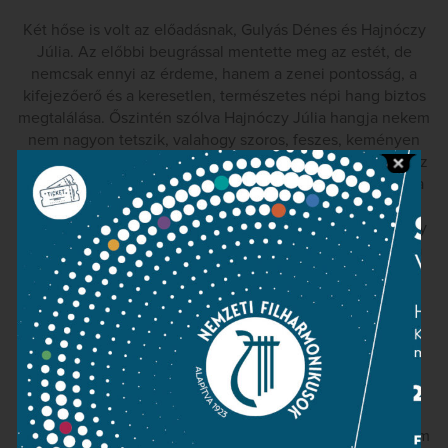
Két hőse is volt az előadásnak, Gulyás Dénes és Hajnóczy
Júlia. Az előbbi beugrással mentette meg az estét, de
nemcsak ennyi az érdeme, hanem a zenei pontosság, a
kifejezőerő és a keresetlen, természetes népi hang biztos
megtalálása. Őszintén szólva Hajnóczy Júlia hangja nekem
nem nagyon tetszik, valahogy szoros, feszes, keményen
fönt van, de hát annyi tűz, mondanivaló, gazdagság van az
énekében, annyi bátorság az előadásmódban, ahogy ez a
törékeny lány úgy mer jajongani, mint a valódi
parasztasszonyok a Bartók-féle fonográfhengereken, hogy
azt hiszem, végtelenül mellékes, hogy tetszik-e nekem a
hangszíne. Szép hangon, pontatlanul, viszont elég
merészen énekelt Kálmándi Mihály, az est negatív hőse
pedig Lukin Márta volt, ez a szövegmondás, ez az
énektechnika, ez a kellemetlen fekvésben lévő, sipító
mezzoszoprán egyszerűen nem közügy, nem tartozik a
nyilvánosságra.
Kelemen Barnabás teljesítményét a közvetítés alapján nem