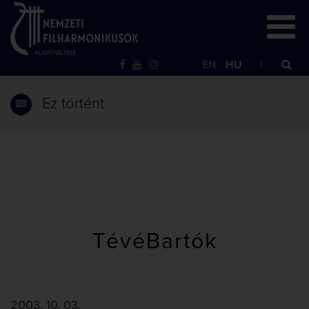
EN
HU
Ez történt
TévéBartók
2003. 10. 03.