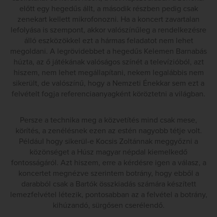
előtt egy hegedűs állt, a második részben pedig csak
zenekart kellett mikrofonozni. Ha a koncert zavartalan
lefolyása is szempont, akkor valószínűleg a rendelkezésre
álló eszközökkel ezt a hármas feladatot nem lehet
megoldani. A legrövidebbet a hegedűs Kelemen Barnabás
húzta, az ő játékának valóságos színét a televízióból, azt
hiszem, nem lehet megállapítani, nekem legalábbis nem
sikerült, de valószínű, hogy a Nemzeti Énekkar sem ezt a
felvételt fogja referenciaanyagként köröztetni a világban.
Persze a technika meg a közvetítés mind csak mese,
körítés, a zenélésnek ezen az estén nagyobb tétje volt.
Például hogy sikerül-e Kocsis Zoltánnak meggyőzni a
közönséget a Húsz magyar népdal kiemelkedő
fontosságáról. Azt hiszem, erre a kérdésre igen a válasz, a
koncertet megnézve szerintem botrány, hogy ebből a
darabból csak a Bartók összkiadás számára készített
lemezfelvétel létezik, pontosabban az a felvétel a botrány,
kihúzandó, sürgősen cserélendő.