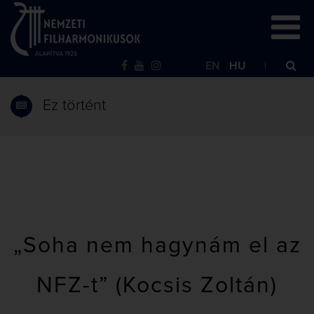
EN
HU
Ez történt
„Soha nem hagynám el az
NFZ-t” (Kocsis Zoltán)