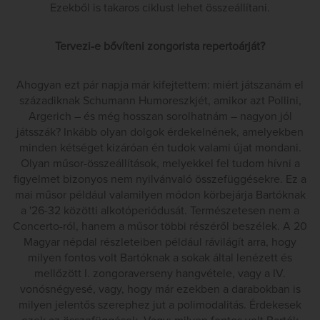
Ezekből is takaros ciklust lehet összeállítani.
Tervezi-e bővíteni zongorista repertoárját?
Ahogyan ezt pár napja már kifejtettem: miért játszanám el
századiknak Schumann Humoreszkjét, amikor azt Pollini,
Argerich – és még hosszan sorolhatnám – nagyon jól
játsszák? Inkább olyan dolgok érdekelnének, amelyekben
minden kétséget kizáróan én tudok valami újat mondani.
Olyan műsor-összeállítások, melyekkel fel tudom hívni a
figyelmet bizonyos nem nyilvánvaló összefüggésekre. Ez a
mai műsor például valamilyen módon körbejárja Bartóknak
a '26-32 közötti alkotóperiódusát. Természetesen nem a
Concerto-ról, hanem a műsor többi részéről beszélek. A 20
Magyar népdal részleteiben például rávilágít arra, hogy
milyen fontos volt Bartóknak a sokak által lenézett és
mellőzött I. zongoraverseny hangvétele, vagy a IV.
vonósnégyesé, vagy, hogy már ezekben a darabokban is
milyen jelentős szerephez jut a polimodalitás. Érdekesek