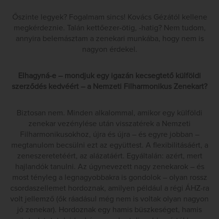
Őszinte legyek? Fogalmam sincs! Kovács Gézától kellene
megkérdeznie. Talán kettőezer-ötig, -hatig? Nem tudom,
annyira belemásztam a zenekari munkába, hogy nem is
nagyon érdekel.
Elhagyná-e – mondjuk egy igazán kecsegtető külföldi
szerződés kedvéért – a Nemzeti Filharmonikus Zenekart?
Biztosan nem. Minden alkalommal, amikor egy külföldi
zenekar vezénylése után visszatérek a Nemzeti
Filharmonikusokhoz, újra és újra – és egyre jobban –
megtanulom becsülni ezt az együttest. A flexibilitásáért, a
zeneszeretetéért, az alázatáért. Egyáltalán: azért, mert
hajlandók tanulni. Az úgynevezett nagy zenekarok – és
most tényleg a legnagyobbakra is gondolok – olyan rossz
csordaszellemet hordoznak, amilyen például a régi ÁHZ-ra
volt jellemző (ők ráadásul még nem is voltak olyan nagyon
jó zenekar). Hordoznak egy hamis büszkeséget, hamis