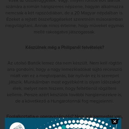
ezek az összefüggések. Vagy: milyen fontos volt Bartók
számára a román hangszeres népzene, hogyan alkalmazza
nemcsak a két rapszódiában, de a 20 Magyar népdalban is.
Ezeket a rejtett összefüggéseket szeretném műsoraimban
megvilágítani. Annak nincs értelme, hogy műveket egymás
mellé rakosgatva játszogassak.
Készülnek még a Philipsnél felvételek?
Az utolsó Bartók lemez óta nem készült. Nem kell rögtön
arra gondolni, hogy a nagy lemezkiadókat sújtó recesszió
miatt van ez a megtorpanás, bár nyilván ez is szerepet
játszik. Munkáimban most egyébként is olyan időszakot
élek, melyet nem hiszem, hogy feltétlenül rögzíteni
kellene. Persze azért készülök további hanglemezekre is,
de a következő a Hungarotonnál fog megjelenni.
Foglalkoztatja-e operavezénylés? Nem sok karmester van,
aki legalább meg ne próbálta volna. Vásáry például a