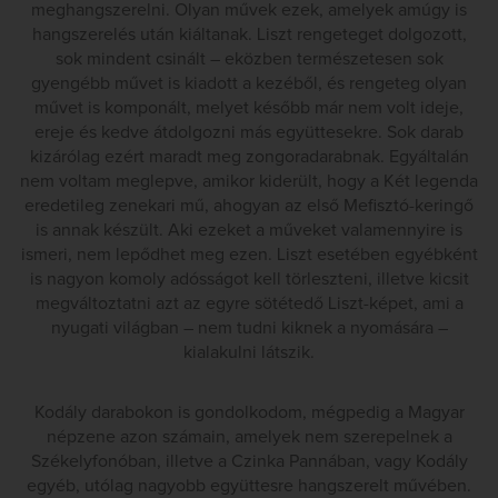
meghangszerelni. Olyan művek ezek, amelyek amúgy is
hangszerelés után kiáltanak. Liszt rengeteget dolgozott,
sok mindent csinált – eközben természetesen sok
gyengébb művet is kiadott a kezéből, és rengeteg olyan
művet is komponált, melyet később már nem volt ideje,
ereje és kedve átdolgozni más együttesekre. Sok darab
kizárólag ezért maradt meg zongoradarabnak. Egyáltalán
nem voltam meglepve, amikor kiderült, hogy a Két legenda
eredetileg zenekari mű, ahogyan az első Mefisztó-keringő
is annak készült. Aki ezeket a műveket valamennyire is
ismeri, nem lepődhet meg ezen. Liszt esetében egyébként
is nagyon komoly adósságot kell törleszteni, illetve kicsit
megváltoztatni azt az egyre sötétedő Liszt-képet, ami a
nyugati világban – nem tudni kiknek a nyomására –
kialakulni látszik.
Kodály darabokon is gondolkodom, mégpedig a Magyar
népzene azon számain, amelyek nem szerepelnek a
Székelyfonóban, illetve a Czinka Pannában, vagy Kodály
egyéb, utólag nagyobb együttesre hangszerelt művében.