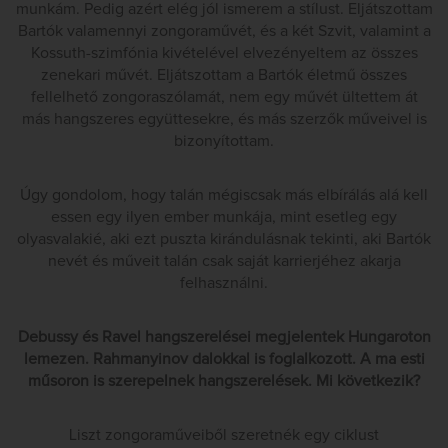
munkám. Pedig azért elég jól ismerem a stílust. Eljátszottam
Bartók valamennyi zongoraművét, és a két Szvit, valamint a
Kossuth-szimfónia kivételével elvezényeltem az összes
zenekari művét. Eljátszottam a Bartók életmű összes
fellelhető zongoraszólamát, nem egy művét ültettem át
más hangszeres együttesekre, és más szerzők műveivel is
bizonyítottam.
Úgy gondolom, hogy talán mégiscsak más elbírálás alá kell
essen egy ilyen ember munkája, mint esetleg egy
olyasvalakié, aki ezt puszta kirándulásnak tekinti, aki Bartók
nevét és műveit talán csak saját karrierjéhez akarja
felhasználni.
Debussy és Ravel hangszerelései megjelentek Hungaroton
lemezen. Rahmanyinov dalokkal is foglalkozott. A ma esti
műsoron is szerepelnek hangszerelések. Mi következik?
Liszt zongoraműveiből szeretnék egy ciklust