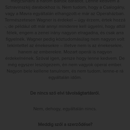
megcsinálni a három Bartók darabot. Lenne kedvem a
Sztravinszkij darabokhoz is. Nem tudom, hogy a Csalogány,
vagy a Mavra egyáltalán elhangzott-e már az Operaházban.
Természetesen Wagner is érdekel – úgy érzem, értek hozzá
-, de például ott már annyi mindenre kell ügyelni, hogy attól
félek, engem a zenei irány nagyon elragadna, és csak arra
figyelnék. Wagner pedig köztudomásúlag nem nagyon volt
tekintettel az énekesekre – illetve nem is az énekesekre,
hanem az emberekre. Mozart operái is nagyon
érdekelnének. Szóval igen, persze hogy lenne kedvem. De
még egyszer leszögezem, én nem vagyok operai ember.
Nagyon bele kellene tanulnom, és nem tudom, lenne-e rá
egyáltalán időm.
De nincs szó elvi távolságtartásról.
Nem, dehogy, egyáltalán nincs.
Meddig szól a szerződése?