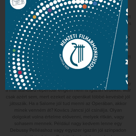
Rigolettóval kísérletezett.
Nem vagyok operai ember. Operai ember abból lesz, aki ott
nő fel az Operában, aki ott sürgölődik a színfalak mögött, és
látja, szagolja, érzékeli a miliőt. Aki átlátja, hogy micsoda
hatalmas konglomerátum is az Opera. Amikor Győriványi a
nagy reformjairól beszélt és hivatkozott többek között rám
is, akkor én csak ingattam a fejem. Nekem csak két
szakszervezettel kellett megküzdenem, de az operában ott
van még a balett, a kórus, ott vannak a díszletezők, a
kellékesek és nem is tudom, hogy még ki mindenki. Azt
kezelni meglehetősen nehéz lehet. Persze vendégként ez
valamivel könnyebbnek látszik, de meg kell mondjam, hogy
a mai standard repertoár engem nem is igazán érdekel. Már
csak azért sem, mert ezeket az operákat többé-kevésbé jól
játsszák. Ha a Salome jól tud menni az Operában, akkor
minek venném át? Kovács Jancsi jól csinálja. Olyan
dolgokat volna értelme elővenni, melyek ritkán, vagy
sohasem mennek. Például nagy kedvem lenne egy
Debussy Pelléashoz vagy egyszer igazán jól színpadon