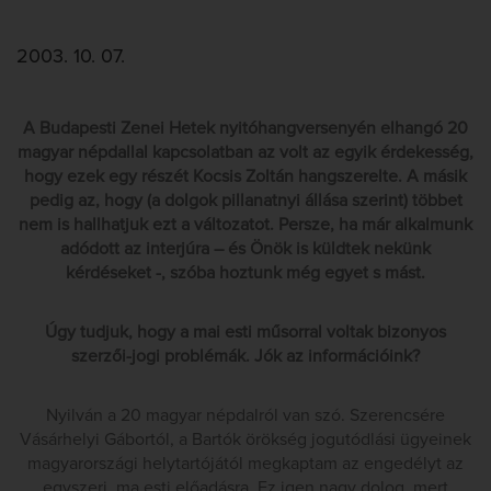
2003. 10. 07.
A Budapesti Zenei Hetek nyitóhangversenyén elhangó 20
magyar népdallal kapcsolatban az volt az egyik érdekesség,
hogy ezek egy részét Kocsis Zoltán hangszerelte. A másik
pedig az, hogy (a dolgok pillanatnyi állása szerint) többet
nem is hallhatjuk ezt a változatot. Persze, ha már alkalmunk
adódott az interjúra – és Önök is küldtek nekünk
kérdéseket -, szóba hoztunk még egyet s mást.
Úgy tudjuk, hogy a mai esti műsorral voltak bizonyos
szerzői-jogi problémák. Jók az információink?
Nyilván a 20 magyar népdalról van szó. Szerencsére
Vásárhelyi Gábortól, a Bartók örökség jogutódlási ügyeinek
magyarországi helytartójától megkaptam az engedélyt az
egyszeri, ma esti előadásra. Ez igen nagy dolog, mert