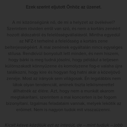
Ezek szerint eljutott Önhöz az üzenet.
A mi közönségünk nő, de mi a helyzet az övékével?
Szerintem röviden erről van szó, és nem a kortárs zenéért
hozott áldozatról és felelősségvállalásról. Mintha egyedül
az NFZ-t terhelné a felelősség a kortárs zene
belterjességéért. A mai zenének egyáltalán nincs egységes
stílusa. Rendkívül bonyolult lett minden, és nem hiszem,
hogy bárki is meg tudná jósolni, hogy például a teljesen
különszakadt könnyűzene és komolyzene fog-e valaha újra
találkozni, hogy kire és hogyan fog hatni akár a közeljövő
zenéje. Most az irányok sem világosak. Én legalábbis nem
látok olyan tendenciát, aminek tiszta lelkiismerettel
állhatnék az élére. Azt, hogy nem a munkát akarom
megtakarítani, szerintem a mai koncerten is be fogom
bizonyítani. Izgalmas feladataim vannak, melyek lekötik az
erőimet. Nem is nagyon tudok mit visszaüzenni.
Kicsit késve közöljük ezt az interjút, de – mint tudjuk – jobb