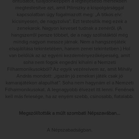
öntudatot, tulajdonképpen a legteljesebb mértékben
megtestesítve azt, amit Pilinszky a kispolgársággal
kapcsolatban úgy fogalmazott meg: „A titkos elv:
kicsinyesen, de nagyzolva”. Ezt testesítik meg ezek a
zenekarok. Nagyon keveset tudnak a zenéről. (A
hangszerről persze többet, de a nagy szólistáktól még
mindig nagyon messze járnak. Nem a hangszerjáték
elsajátítása tekintetében, hanem zenei tekintetben.) Hol
van belőlük az az egyéni kezdeményezőképesség, amit
soha nem fogok engedni kihalni a Nemzeti
Filharmonikusokból? Az egyik vezérelvem az, amit Mihály
András mondott: „igazán jó zenekari játék csak jó
kamarajátékon alapulhat”. Soha nem hagynám el a Nemzeti
Filharmonikusokat. A legnagyobb élvezet itt lenni. Fenének
kell más felesége, ha az enyém szebb, csinosabb, fiatalabb.
Megszólították a múlt szombati Népszavában…
A Népszabadságban.