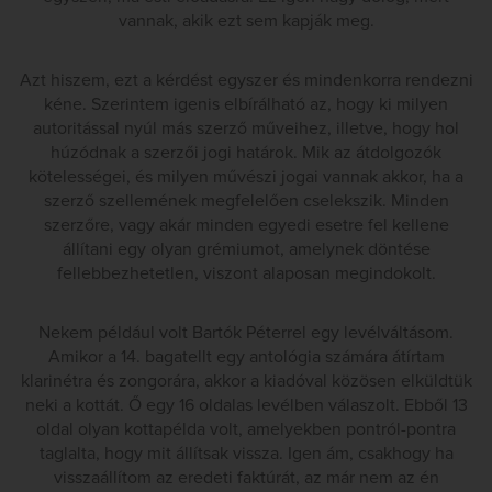
vannak, akik ezt sem kapják meg.
Azt hiszem, ezt a kérdést egyszer és mindenkorra rendezni
kéne. Szerintem igenis elbírálható az, hogy ki milyen
autoritással nyúl más szerző műveihez, illetve, hogy hol
húzódnak a szerzői jogi határok. Mik az átdolgozók
kötelességei, és milyen művészi jogai vannak akkor, ha a
szerző szellemének megfelelően cselekszik. Minden
szerzőre, vagy akár minden egyedi esetre fel kellene
állítani egy olyan grémiumot, amelynek döntése
fellebbezhetetlen, viszont alaposan megindokolt.
Nekem például volt Bartók Péterrel egy levélváltásom.
Amikor a 14. bagatellt egy antológia számára átírtam
klarinétra és zongorára, akkor a kiadóval közösen elküldtük
neki a kottát. Ő egy 16 oldalas levélben válaszolt. Ebből 13
oldal olyan kottapélda volt, amelyekben pontról-pontra
taglalta, hogy mit állítsak vissza. Igen ám, csakhogy ha
visszaállítom az eredeti faktúrát, az már nem az én