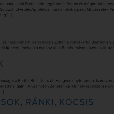
n hang, amit Bartók leírt, egyformán fontos és műgondot igénye
 Sorozat fölvétele.Aprólékos munka folyik a pesti Művészetek 
lig […]
ínészi véna?!”, kérdi Kocsis Zoltán a vonóskartól Beethoven 3.
lt koncert, melyen a nyitány után Bartók-műsor következik, az 1
K
 közönséget a Bartók Béla Nemzeti Hangversenyterembe. Ismervé
 kellett hallgatni. A Gramofon Zenekritikai Műhely recenzense így 
[…]
SOK, RÁNKI, KOCSIS