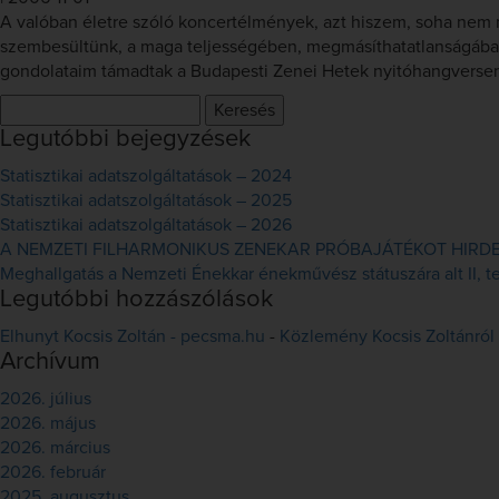
A valóban életre szóló koncertélmények, azt hiszem, soha nem
szembesültünk, a maga teljességében, megmásíthatatlanságában 
gondolataim támadtak a Budapesti Zenei Hetek nyitóhangversen
Keresés:
Legutóbbi bejegyzések
Statisztikai adatszolgáltatások – 2024
Statisztikai adatszolgáltatások – 2025
Statisztikai adatszolgáltatások – 2026
A NEMZETI FILHARMONIKUS ZENEKAR PRÓBAJÁTÉKOT HIRDET 
Meghallgatás a Nemzeti Énekkar énekművész státuszára alt II, ten
Legutóbbi hozzászólások
Elhunyt Kocsis Zoltán - pecsma.hu
-
Közlemény Kocsis Zoltánról
Archívum
2026. július
2026. május
2026. március
2026. február
2025. augusztus