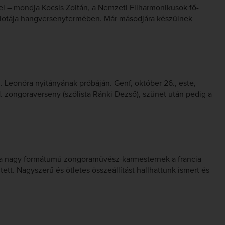
l – mondja Kocsis Zoltán, a Nemzeti Filharmonikusok fő-
Palotája hangversenytermében. Már másodjára készülnek
 Leonóra nyitányának próbáján. Genf, október 26., este,
. zongoraverseny (szólista Ránki Dezső), szünet után pedig a
n a nagy formátumú zongoraművész-karmesternek a francia
tett. Nagyszerű és ötletes összeállítást hallhattunk ismert és