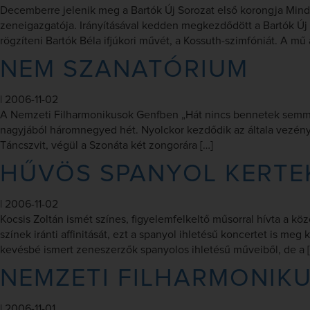
Decemberre jelenik meg a Bartók Új Sorozat első korongja Minde
zeneigazgatója. Irányításával kedden megkezdődött a Bartók Új
rögzíteni Bartók Béla ifjúkori művét, a Kossuth-szimfóniát. A mű a
NEM SZANATÓRIUM
|
2006-11-02
A Nemzeti Filharmonikusok Genfben „Hát nincs bennetek semmi sz
nagyjából háromnegyed hét. Nyolckor kezdődik az általa vezénye
Táncszvit, végül a Szonáta két zongorára […]
HŰVÖS SPANYOL KERTE
|
2006-11-02
Kocsis Zoltán ismét színes, figyelemfelkeltő műsorral hívta a
színek iránti affinitását, ezt a spanyol ihletésű koncertet is meg
kevésbé ismert zeneszerzők spanyolos ihletésű műveiből, de a 
NEMZETI FILHARMONIKU
|
2006-11-01