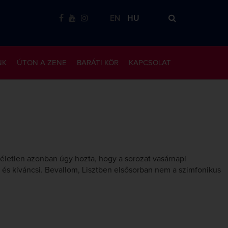
EN
HU
NK
ÚTON A ZENE
BARÁTI KÖR
KAPCSOLAT
véletlen azonban úgy hozta, hogy a sorozat vasárnapi
s és kíváncsi. Bevallom, Lisztben elsősorban nem a szimfonikus