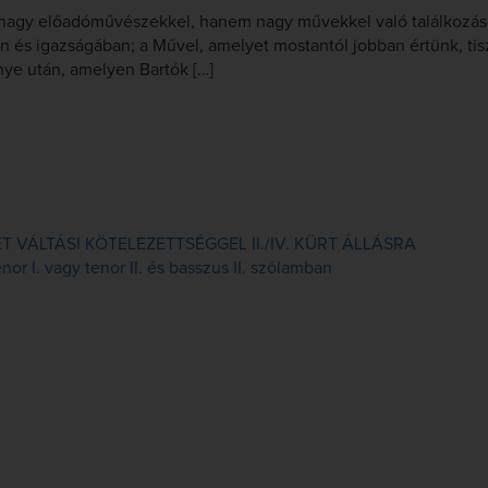
 nagy előadóművészekkel, hanem nagy művekkel való találkozás
és igazságában; a Művel, amelyet mostantól jobban értünk, tisz
ye után, amelyen Bartók […]
VÁLTÁSI KÖTELEZETTSÉGGEL II./IV. KÜRT ÁLLÁSRA
or I. vagy tenor II. és basszus II. szólamban