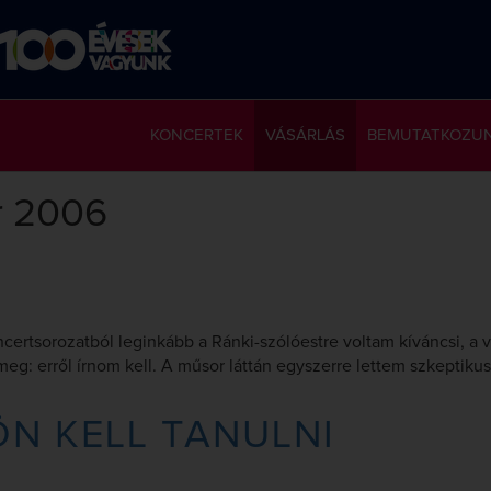
KONCERTEK
VÁSÁRLÁS
BEMUTATKOZU
r 2006
ncertsorozatból leginkább a Ránki-szólóestre voltam kíváncsi, a 
eg: erről írnom kell. A műsor láttán egyszerre lettem szkeptiku
ÖN KELL TANULNI