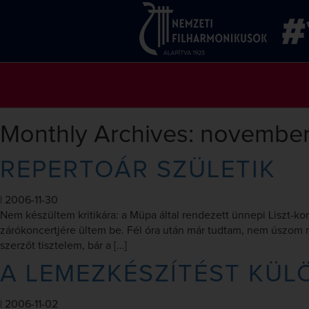
Monthly Archives: novembe
REPERTOÁR SZÜLETIK
|
2006-11-30
Nem készültem kritikára: a Müpa által rendezett ünnepi Liszt-ko
zárókoncertjére ültem be. Fél óra után már tudtam, nem úszom m
szerzőt tisztelem, bár a […]
A LEMEZKÉSZÍTÉST KÜL
|
2006-11-02