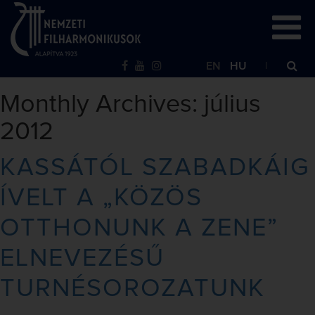
EN
HU
Monthly Archives: július
2012
KASSÁTÓL SZABADKÁIG
ÍVELT A „KÖZÖS
OTTHONUNK A ZENE”
ELNEVEZÉSŰ
TURNÉSOROZATUNK