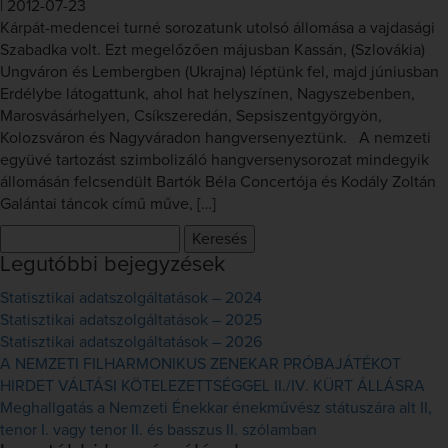
|
2012-07-23
Kárpát-medencei turné sorozatunk utolsó állomása a vajdasági
Szabadka volt. Ezt megelőzően májusban Kassán, (Szlovákia)
Ungváron és Lembergben (Ukrajna) léptünk fel, majd júniusban
Erdélybe látogattunk, ahol hat helyszínen, Nagyszebenben,
Marosvásárhelyen, Csíkszeredán, Sepsiszentgyörgyön,
Kolozsváron és Nagyváradon hangversenyeztünk. A nemzeti
együvé tartozást szimbolizáló hangversenysorozat mindegyik
állomásán felcsendült Bartók Béla Concertója és Kodály Zoltán
Galántai táncok című műve, […]
Keresés:
Legutóbbi bejegyzések
Statisztikai adatszolgáltatások – 2024
Statisztikai adatszolgáltatások – 2025
Statisztikai adatszolgáltatások – 2026
A NEMZETI FILHARMONIKUS ZENEKAR PRÓBAJÁTÉKOT
HIRDET VÁLTÁSI KÖTELEZETTSÉGGEL II./IV. KÜRT ÁLLÁSRA
Meghallgatás a Nemzeti Énekkar énekművész státuszára alt II,
tenor I. vagy tenor II. és basszus II. szólamban