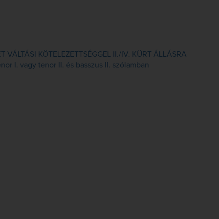
VÁLTÁSI KÖTELEZETTSÉGGEL II./IV. KÜRT ÁLLÁSRA
or I. vagy tenor II. és basszus II. szólamban