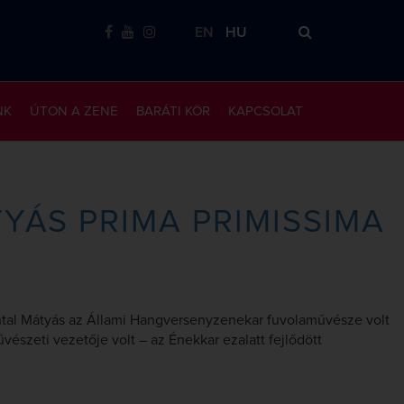
EN
HU
NK
ÚTON A ZENE
BARÁTI KÖR
KAPCSOLAT
YÁS PRIMA PRIMISSIMA
Antal Mátyás az Állami Hangversenyzenekar fuvolaművésze volt
észeti vezetője volt – az Énekkar ezalatt fejlődött