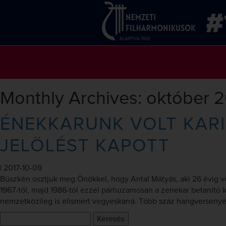
Monthly Archives: október 
ÉNEKKARUNK VOLT KARI
JELÖLÉST KAPOTT
|
2017-10-09
Büszkén osztjuk meg Önökkel, hogy Antal Mátyás, aki 26 évig vo
1967-től, majd 1986-tól ezzel párhuzamosan a zenekar betanító k
nemzetközileg is elismert vegyeskarrá. Több száz hangversenyen
Keresés: