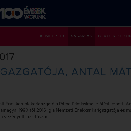
KONCERTEK
VÁSÁRLÁS
BEMUTATKOZU
2017
GAZGATÓJA, ANTAL MÁT
lt Énekkarunk karigazgatója Prima Primissima jelölést kapott. 
arnagya. 1990-től 2016-ig a Nemzeti Énekkar karigazgatója és műv
 vezényelt; az először […]