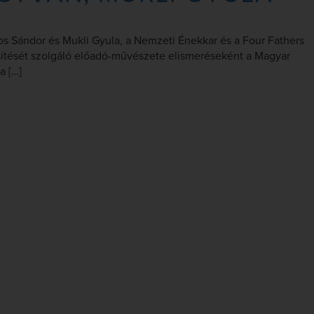
os Sándor és Mukli Gyula, a Nemzeti Énekkar és a Four Fathers
sítését szolgáló előadó-művészete elismeréseként a Magyar
a […]