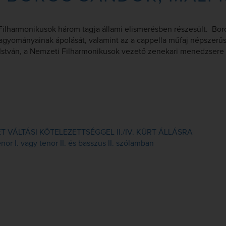
Filharmonikusok három tagja állami elismerésben részesült. Bor
agyományainak ápolását, valamint az a cappella műfaj népszerű
i István, a Nemzeti Filharmonikusok vezető zenekari menedzsere 
VÁLTÁSI KÖTELEZETTSÉGGEL II./IV. KÜRT ÁLLÁSRA
or I. vagy tenor II. és basszus II. szólamban