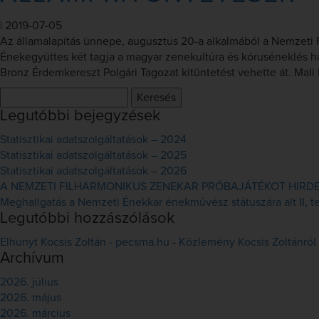
|
2019-07-05
Az államalapítás ünnepe, augusztus 20-a alkalmából a Nemzeti 
Énekegyüttes két tagja a magyar zenekultúra és kóruséneklés h
Bronz Érdemkereszt Polgári Tagozat kitüntetést vehette át. Mal
Keresés:
Legutóbbi bejegyzések
Statisztikai adatszolgáltatások – 2024
Statisztikai adatszolgáltatások – 2025
Statisztikai adatszolgáltatások – 2026
A NEMZETI FILHARMONIKUS ZENEKAR PRÓBAJÁTÉKOT HIRDET 
Meghallgatás a Nemzeti Énekkar énekművész státuszára alt II, ten
Legutóbbi hozzászólások
Elhunyt Kocsis Zoltán - pecsma.hu
-
Közlemény Kocsis Zoltánról
Archívum
2026. július
2026. május
2026. március