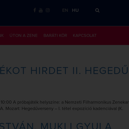
EN
HU
NK
ÚTON A ZENE
BARÁTI KÖR
KAPCSOLAT
KOT HIRDET II. HEGEDŰ
ő) 10:00 A próbajáték helyszíne: a Nemzeti Filharmonikus Zenekar
 A. Mozart: Hegedűverseny – I. tétel expozíció kadenciával (K.
ISTVÁN, MUKLI GYULA