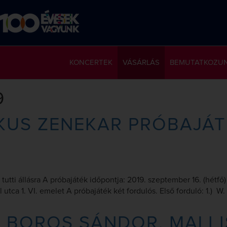
KONCERTEK
VÁSÁRLÁS
BEMUTATKOZU
9
KUS ZENEKAR PRÓBAJÁTÉ
tutti állásra A próbajáték időpontja: 2019. szeptember 16. (hétf
ca 1. VI. emelet A próbajáték két fordulós. Első forduló: 1.) W.
– BOROS SÁNDOR, MALI 