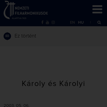
EN
HU
Ez történt
Károly és Károlyi
2003. 05. 06.