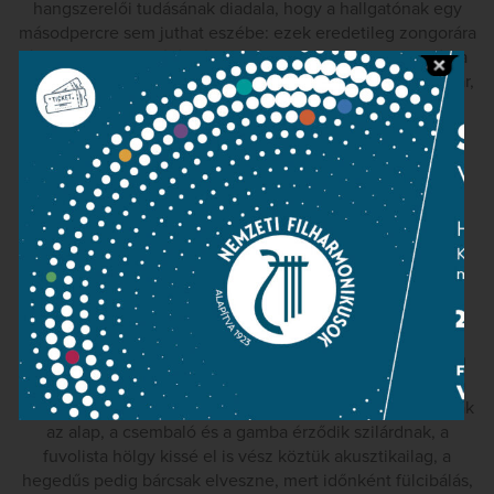
hangszerelői tudásának diadala, hogy a hallgatónak egy
másodpercre sem juthat eszébe: ezek eredetileg zongorára
írott darabok. A zárószám ismét Sztravinszkij, a Szimfónia
három tételben. Elképesztően jó formában játszó vonóskar,
a hegedűsök karcsú, mégis intenzív tömbje, a többéves
munka megérett gyümölcse, és rögtön jön hozzá valami
szokatlan elégedetlenség. Mert egy koncertet általában
hibáival és nagy pillanataival együtt az igazol, hogy
egyestés élmény, elmúlik, emlékké válik, ez a dolga. Itt
viszont éppen fordított a helyzet: miért nem marad meg,
hogy újra és újra át lehessen élni?
Két napra rá a Kapisztrán téri Városházán adta francia
barokk sorozatának utolsó részét a Hortus Musicus. Az
élmény – bár itt is a szélesebb közönség előtt ismeretlen
műveket játszanak, Marais-t, Bernier-t, Leclairt – éppen a
fordítottja a zeneakadémiainak. A barokk együttesben csak
az alap, a csembaló és a gamba érződik szilárdnak, a
fuvolista hölgy kissé el is vész köztük akusztikailag, a
hegedűs pedig bárcsak elveszne, mert időnként fülcibálás,