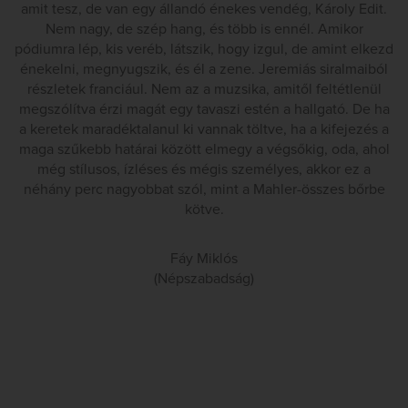
amit tesz, de van egy állandó énekes vendég, Károly Edit.
Nem nagy, de szép hang, és több is ennél. Amikor
pódiumra lép, kis veréb, látszik, hogy izgul, de amint elkezd
énekelni, megnyugszik, és él a zene. Jeremiás siralmaiból
részletek franciául. Nem az a muzsika, amitől feltétlenül
megszólítva érzi magát egy tavaszi estén a hallgató. De ha
a keretek maradéktalanul ki vannak töltve, ha a kifejezés a
maga szűkebb határai között elmegy a végsőkig, oda, ahol
még stílusos, ízléses és mégis személyes, akkor ez a
néhány perc nagyobbat szól, mint a Mahler-összes bőrbe
kötve.
Fáy Miklós
(Népszabadság)