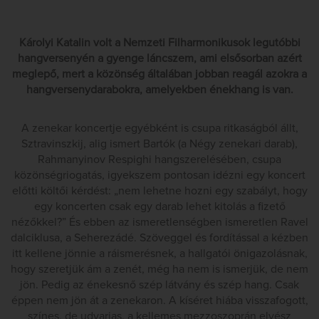
Károlyi Katalin volt a Nemzeti Filharmonikusok legutóbbi
hangversenyén a gyenge láncszem, ami elsősorban azért
meglepő, mert a közönség általában jobban reagál azokra a
hangversenydarabokra, amelyekben énekhang is van.
A zenekar koncertje egyébként is csupa ritkaságból állt,
Sztravinszkij, alig ismert Bartók (a Négy zenekari darab),
Rahmanyinov Respighi hangszerelésében, csupa
közönségriogatás, igyekszem pontosan idézni egy koncert
előtti költői kérdést: „nem lehetne hozni egy szabályt, hogy
egy koncerten csak egy darab lehet kitolás a fizető
nézőkkel?” És ebben az ismeretlenségben ismeretlen Ravel
dalciklusa, a Seherezádé. Szöveggel és fordítással a kézben
itt kellene jönnie a ráismerésnek, a hallgatói önigazolásnak,
hogy szeretjük ám a zenét, még ha nem is ismerjük, de nem
jön. Pedig az énekesnő szép látvány és szép hang. Csak
éppen nem jön át a zenekaron. A kíséret hiába visszafogott,
színes, de udvarias, a kellemes mezzoszoprán elvész