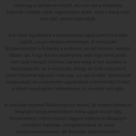
valahogy a szólamok között, és nem süt a kifejezés,
kulturált untatás zajlik, egyszerűen azért, mert a hang nem
arra való, amire használják.
Kár, mert egyébként a koncertévad egyik jelentős estéje
zajlott, csupa váratlan élménnyel. A nyitószám
Sztravinszkijtól a Scherzo a la Russe, és azt hiszem, először
láttam azt, hogy Kocsis vezénylete alatt egy zenei poén
nem csak hangzó élmény, hanem meg is van mutatva a
közönségnek: az a mozdulat, ahogy az örök visszatérő
zenei folyamat egyszer csak egy „és így tovább”-gesztussal
megszakad, és a karmester ugyanazzal a lendülettel fordul
is kifelé meghajolni, tökéletesen ül, nevetni kell rajta.
A második részben Rahmanyinov művei, öt études-tableaux
Respighi hangszerelésében néha ugyan kicsit lágy
filmzeneként, néha viszont nagyon határozott Respighi-
zeneként hatottak, csörgődobokkal és olasz
temperamentummal, de Respighi kikezdhetetlen