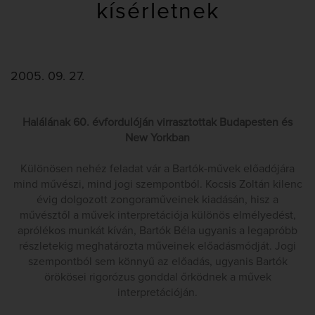
kísérletnek
2005. 09. 27.
Halálának 60. évfordulóján virrasztottak Budapesten és
New Yorkban
Különösen nehéz feladat vár a Bartók-művek előadójára
mind művészi, mind jogi szempontból. Kocsis Zoltán kilenc
évig dolgozott zongoraműveinek kiadásán, hisz a
művésztől a művek interpretációja különös elmélyedést,
aprólékos munkát kíván, Bartók Béla ugyanis a legapróbb
részletekig meghatározta műveinek előadásmódját. Jogi
szempontból sem könnyű az előadás, ugyanis Bartók
örökösei rigorózus gonddal őrködnek a művek
interpretációján.