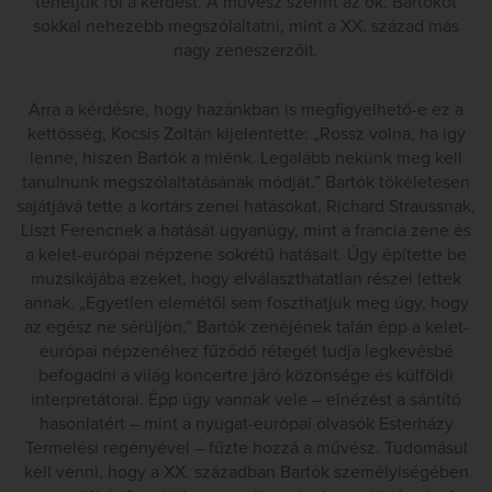
tehetjük föl a kérdést. A művész szerint az ok: Bartókot
sokkal nehezebb megszólaltatni, mint a XX. század más
nagy zeneszerzőit.
Arra a kérdésre, hogy hazánkban is megfigyelhető-e ez a
kettősség, Kocsis Zoltán kijelentette: „Rossz volna, ha így
lenne, hiszen Bartók a miénk. Legalább nekünk meg kell
tanulnunk megszólaltatásának módját.” Bartók tökéletesen
sajátjává tette a kortárs zenei hatásokat, Richard Straussnak,
Liszt Ferencnek a hatását ugyanúgy, mint a francia zene és
a kelet-európai népzene sokrétű hatásait. Úgy építette be
muzsikájába ezeket, hogy elválaszthatatlan részei lettek
annak. „Egyetlen elemétől sem foszthatjuk meg úgy, hogy
az egész ne sérüljön.” Bartók zenéjének talán épp a kelet-
európai népzenéhez fűződő rétegét tudja legkevésbé
befogadni a világ koncertre járó közönsége és külföldi
interpretátorai. Épp úgy vannak vele – elnézést a sántító
hasonlatért – mint a nyugat-európai olvasók Esterházy
Termelési regényével – fűzte hozzá a művész. Tudomásul
kell venni, hogy a XX. században Bartók személyiségében