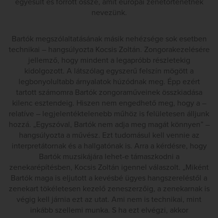
egyesült és forrott össze, amit európai zenetörténetnek
nevezünk.
Bartók megszólaltatásának másik nehézsége sok esetben
technikai – hangsúlyozta Kocsis Zoltán. Zongorakezelésére
jellemző, hogy mindent a legapróbb részletekig
kidolgozott. A látszólag egyszerű felszín mögött a
legbonyolultabb árnyalatok húzódnak meg. Épp ezért
tartott számomra Bartók zongoraműveinek összkiadása
kilenc esztendeig. Hiszen nem engedhető meg, hogy a –
relatíve – legjelentéktelenebb műhöz is felületesen álljunk
hozzá. „Egyszóval, Bartók nem adja meg magát könnyen” –
hangsúlyozta a művész. Ezt tudomásul kell vennie az
interpretátornak és a hallgatónak is. Arra a kérdésre, hogy
Bartók muzsikájára lehet-e támaszkodni a
zenekarépítésben, Kocsis Zoltán igennel válaszolt. „Miként
Bartók maga is eljutott a kevésbé ügyes hangszereléstől a
zenekart tökéletesen kezelő zeneszerzőig, a zenekarnak is
végig kell járnia ezt az utat. Ami nem is technikai, mint
inkább szellemi munka. S ha ezt elvégzi, akkor