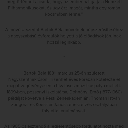
megtörténhet a csoda, hogy az ember hallgatja a Nemzeti
Filharmonikusokat, és úgy érzi magát, mintha egy román
kocsmában lenne.”
A művész szerint Bartók Béla műveinek népszerűsítéséhez
a nagyszabású évfordulók helyett a jó előadások járulnak
hozzá leginkább.
*
Bartók Béla 1881. március 25-én született
Nagyszentmiklóson. Tizenhét éves korában kötelezte el
magát végérvényesen a hivatásos muzsikuspálya mellett.
1899-ben, pozsonyi iskolatársa, Dohnányi Ernő (1877-1960)
példáját követve a Pesti Zeneakadémián, Thomán István
zongora- és Koessler János zeneszerzés-osztályában
folytatta tanulmányait.
Az 1905-ös esztendő a legjelentősebb fordulatot hozta meg