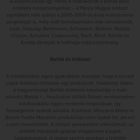
A koszorúzással így Párizs is csatlakozott a Bartók Béla-
emlékév rendezvényeihez – a Párizsi Magyar Intézet
egyébként neki ajánlja a 2005-2006-os évad komolyzenei
programjait is, mely alatt természetesen más zeneszerzők,
Liszt, Debussy, Beethoven, Schumann, Brahms, Mozart,
Chopin, Schubert, Csajkovszkij, Bach, Bizet, Eötvös és
Kurtág darabjait is hallhatja majd a közönség.
Bartók és örökösei
A híradásokban egyre gyakrabban szerepel, hogy a szerzői
jogok örökösei letiltanak egy produkciót. Vásárhelyi Gábor,
a magyarországi Bartók örökösök képviselője a nyári
miskolci Bartók +… fesztiválon Alföldi Róbert rendezésében
a Kékszakállú egyes rendezői megoldásait, így
feleségeinek számát sokallta. Korábban Mészáros Márta és
Bozsik Yvette Mandarin-produkciója ellen léptek fel, ám ezt
a pert elveszítették. A hosszú pereskedést elkerülendő, az
érintett művészek gyakran kiegyeznek a jogok
tulajdonosaival. A jogász szerint azonban a legtöbb