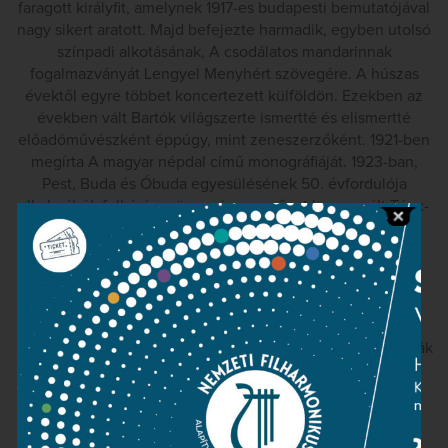
faragott királyfit, amelynek 1917-es budapesti bemutatójával
nagy sikert aratott. Majd befejezte harmadik, egyben utolsó
színpadi alkotásának, A csodálatos mandarinnak
fogalmazványát Lengyel Menyhért szövegére. A húszas
évektől egyre többet koncertezett külföldön. Ezekben az
években vált Bartók világszerte ismertté és elismertté
előadóművészként éppúgy, mint zeneszerzőként. 1921-ben
megírta A magyar népdal című monográfiáját. 1923-ban,
Pest, Buda és Óbuda egyesülésének 50. évfordulója
alkalmából, felkérésre ünnepi zeneművet komponált Tánc-
szvit címmel, amelyet Kodály Psalmus Hungaricusával
együtt mutattak be. 1930-ban elkészült a kantáta-sorozat
első darabja, a Cantata profana, a zeneszerző
„legszemélyesebb hitvallása”.
Bartók 1938-ban, az Anschlusst követően kilépett az osztrák
zeneszerzői egyesületből. A szélsőséges eszmék
magyarországi térnyerése elleni tiltakozásul 1940-ben
feleségével együtt az Egyesült Államokban keresett –
reményei szerint ideiglenes – lakhelyet. Amerikai évei