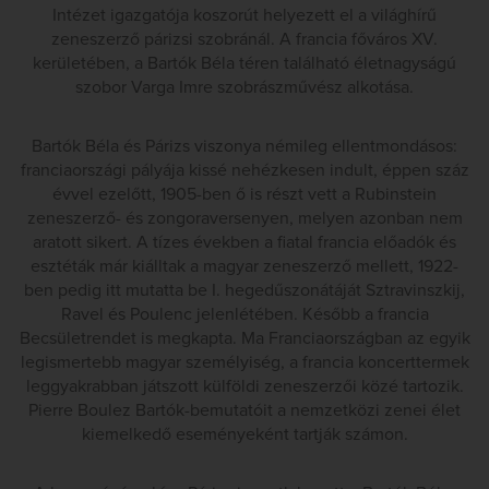
Intézet igazgatója koszorút helyezett el a világhírű
zeneszerző párizsi szobránál. A francia főváros XV.
kerületében, a Bartók Béla téren található életnagyságú
szobor Varga Imre szobrászművész alkotása.
Bartók Béla és Párizs viszonya némileg ellentmondásos:
franciaországi pályája kissé nehézkesen indult, éppen száz
évvel ezelőtt, 1905-ben ő is részt vett a Rubinstein
zeneszerző- és zongoraversenyen, melyen azonban nem
aratott sikert. A tízes években a fiatal francia előadók és
esztéták már kiálltak a magyar zeneszerző mellett, 1922-
ben pedig itt mutatta be I. hegedűszonátáját Sztravinszkij,
Ravel és Poulenc jelenlétében. Később a francia
Becsületrendet is megkapta. Ma Franciaországban az egyik
legismertebb magyar személyiség, a francia koncerttermek
leggyakrabban játszott külföldi zeneszerzői közé tartozik.
Pierre Boulez Bartók-bemutatóit a nemzetközi zenei élet
kiemelkedő eseményeként tartják számon.