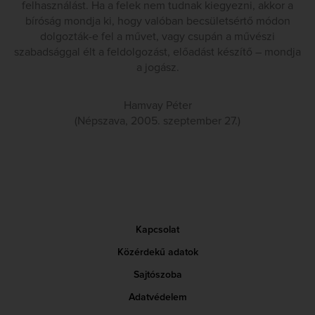
felhasználást. Ha a felek nem tudnak kiegyezni, akkor a
bíróság mondja ki, hogy valóban becsületsértő módon
dolgozták-e fel a művet, vagy csupán a művészi
szabadsággal élt a feldolgozást, előadást készítő – mondja
a jogász.
Hamvay Péter
(Népszava, 2005. szeptember 27.)
Kapcsolat
Közérdekű adatok
Sajtószoba
Adatvédelem