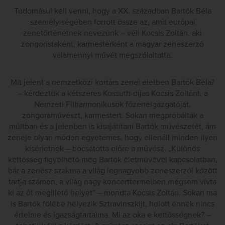
Tudomásul kell venni, hogy a XX. században Bartók Béla
személyiségében forrott össze az, amit európai
zenetörténetnek nevezünk – véli Kocsis Zoltán, aki
zongoristaként, karmesterként a magyar zeneszerző
valamennyi művét megszólaltatta.
Mit jelent a nemzetközi kortárs zenei életben Bartók Béla?
– kérdeztük a kétszeres Kossuth-díjas Kocsis Zoltánt, a
Nemzeti Filharmonikusok főzeneigazgatóját,
zongoraművészt, karmestert. Sokan megpróbálták a
múltban és a jelenben is kisajátítani Bartók művészetét, ám
zenéje olyan módon egyetemes, hogy ellenáll minden ilyen
kísérletnek – bocsátotta előre a művész. „Különös
kettősség figyelhető meg Bartók életművével kapcsolatban,
bár a zenész szakma a világ legnagyobb zeneszerzői között
tartja számon, a világ nagy koncerttermeiben mégsem vívta
ki az őt megillető helyet” – mondta Kocsis Zoltán. Sokan ma
is Bartók fölébe helyezik Sztravinszkijt, holott ennek nincs
értelme és igazságtartalma. Mi az oka e kettősségnek? –