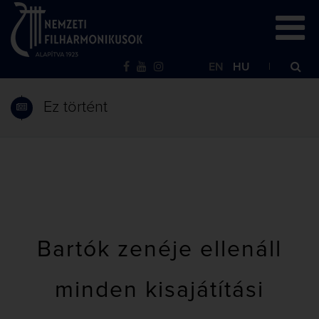
EN
HU
Ez történt
Bartók zenéje ellenáll
minden kisajátítási