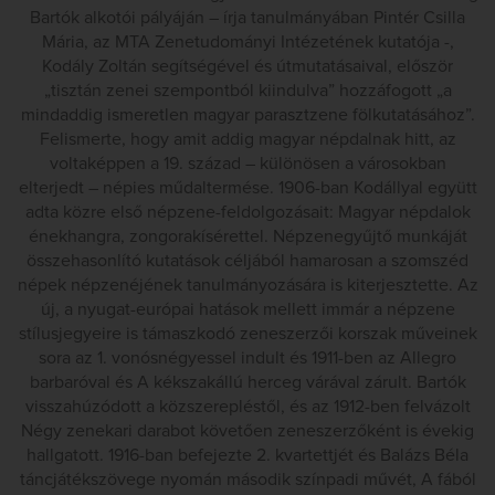
Bartók alkotói pályáján – írja tanulmányában Pintér Csilla
Mária, az MTA Zenetudományi Intézetének kutatója -,
Kodály Zoltán segítségével és útmutatásaival, először
„tisztán zenei szempontból kiindulva” hozzáfogott „a
mindaddig ismeretlen magyar parasztzene fölkutatásához”.
Felismerte, hogy amit addig magyar népdalnak hitt, az
voltaképpen a 19. század – különösen a városokban
elterjedt – népies műdaltermése. 1906-ban Kodállyal együtt
adta közre első népzene-feldolgozásait: Magyar népdalok
énekhangra, zongorakísérettel. Népzenegyűjtő munkáját
összehasonlító kutatások céljából hamarosan a szomszéd
népek népzenéjének tanulmányozására is kiterjesztette. Az
új, a nyugat-európai hatások mellett immár a népzene
stílusjegyeire is támaszkodó zeneszerzői korszak műveinek
sora az 1. vonósnégyessel indult és 1911-ben az Allegro
barbaróval és A kékszakállú herceg várával zárult. Bartók
visszahúzódott a közszerepléstől, és az 1912-ben felvázolt
Négy zenekari darabot követően zeneszerzőként is évekig
hallgatott. 1916-ban befejezte 2. kvartettjét és Balázs Béla
táncjátékszövege nyomán második színpadi művét, A fából