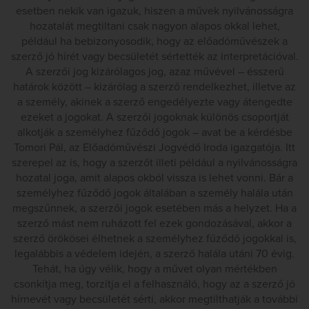
esetben nekik van igazuk, hiszen a művek nyilvánosságra
hozatalát megtiltani csak nagyon alapos okkal lehet,
például ha bebizonyosodik, hogy az előadóművészek a
szerző jó hírét vagy becsületét sértették az interpretációval.
A szerzői jog kizárólagos jog, azaz művével – ésszerű
határok között – kizárólag a szerző rendelkezhet, illetve az
a személy, akinek a szerző engedélyezte vagy átengedte
ezeket a jogokat. A szerzői jogoknak különös csoportját
alkotják a személyhez fűződő jogok – avat be a kérdésbe
Tomori Pál, az Előadóművészi Jogvédő Iroda igazgatója. Itt
szerepel az is, hogy a szerzőt illeti például a nyilvánosságra
hozatal joga, amit alapos okból vissza is lehet vonni. Bár a
személyhez fűződő jogok általában a személy halála után
megszűnnek, a szerzői jogok esetében más a helyzet. Ha a
szerző mást nem ruházott fel ezek gondozásával, akkor a
szerző örökösei élhetnek a személyhez fűződő jogokkal is,
legalábbis a védelem idején, a szerző halála utáni 70 évig.
Tehát, ha úgy vélik, hogy a művet olyan mértékben
csonkítja meg, torzítja el a felhasználó, hogy az a szerző jó
hírnevét vagy becsületét sérti, akkor megtilthatják a további