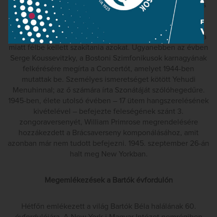
állandó és egyre súlyosbodó betegeskedés és nélkülözés
közepette teltek el. 1943 februárjában előadássorozatot
kezdett a Harvard egyetemen az új magyar zene
kérdéseiről, de egészségi állapota hirtelen rosszabbodása
miatt félbe kellett szakítania azokat. Ugyanebben az évben
Serge Koussevitzky, a Bostoni Szimfonikusok karnagyának
felkérésére megírta a Concertót, amelyet 1944-ben
mutattak be. Személyes ismeretséget kötött Yehudi
Menuhinnal; az ő számára írta Szonátáját szólóhegedűre.
1945-ben, élete utolsó évében – 17 ütem hangszerelésének
kivételével – befejezte feleségének szánt 3.
zongoraversenyét, William Primrose megrendelésére
hozzákezdett a Brácsaverseny komponálásához, amit
azonban már nem tudott befejezni. 1945. szeptember 26-án
halt meg New Yorkban.
Megemlékezések a Bartók évfordulón
Hétfőn emlékezett a világ Bartók Béla halálának 60.