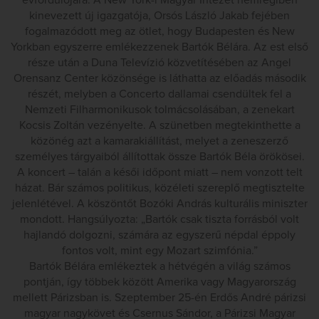
évfordulójára. A New York-i Magyar Intézet nemrégiben
kinevezett új igazgatója, Orsós László Jakab fejében
fogalmazódott meg az ötlet, hogy Budapesten és New
Yorkban egyszerre emlékezzenek Bartók Bélára. Az est első
része után a Duna Televízió közvetítésében az Angel
Orensanz Center közönsége is láthatta az előadás második
részét, melyben a Concerto dallamai csendültek fel a
Nemzeti Filharmonikusok tolmácsolásában, a zenekart
Kocsis Zoltán vezényelte. A szünetben megtekinthette a
közönég azt a kamarakiállítást, melyet a zeneszerző
személyes tárgyaiból állítottak össze Bartók Béla örökösei.
A koncert – talán a késői időpont miatt – nem vonzott telt
házat. Bár számos politikus, közéleti szereplő megtisztelte
jelenlétével. A köszöntőt Bozóki András kulturális miniszter
mondott. Hangsúlyozta: „Bartók csak tiszta forrásból volt
hajlandó dolgozni, számára az egyszerű népdal éppoly
fontos volt, mint egy Mozart szimfónia.”
Bartók Bélára emlékeztek a hétvégén a világ számos
pontján, így többek között Amerika vagy Magyarország
mellett Párizsban is. Szeptember 25-én Erdős André párizsi
magyar nagykövet és Csernus Sándor, a Párizsi Magyar