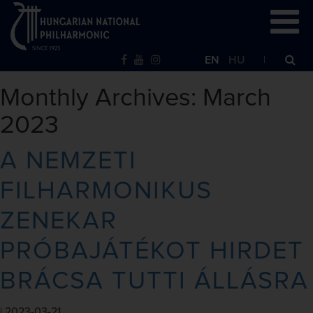
EN
HU
Monthly Archives: March
2023
A NEMZETI
FILHARMONIKUS
ZENEKAR
PRÓBAJÁTÉKOT HIRDET
BRÁCSA TUTTI ÁLLÁSRA
|
2023-03-21