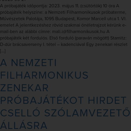
A próbajáték időpontja: 2023. május 11. (csütörtök) 10 óra A
próbajáték helyszíne: a Nemzeti Filharmonikusok próbaterme,
Művészetek Palotája, 1095 Budapest, Komor Marcell utca 1. VI.
emelet A jelentkezéshez rövid szakmai önéletrajzot kérünk e-
mail-ben az alábbi címre: mali.i@filharmonikusok.hu A
próbajáték két fordulós. Első forduló (paraván mögött) Stamitz:
D-dúr brácsaverseny I. tétel – kadenciával Egy zenekari részlet
[…]
A NEMZETI
FILHARMONIKUS
ZENEKAR
PRÓBAJÁTÉKOT HIRDET
CSELLÓ SZÓLAMVEZETŐ
ÁLLÁSRA