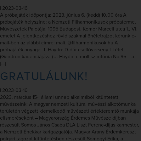
|
2023-03-16
A próbajáték időpontja: 2023. június 6. (kedd) 10.00 óra A
próbajáték helyszíne: a Nemzeti Filharmonikusok próbaterme,
Művészetek Palotája, 1095 Budapest, Komor Marcell utca 1., VI.
emelet A jelentkezéshez rövid szakmai önéletrajzot kérünk e-
mail-ben az alábbi címre: mali.i@filharmonikusok.hu A
próbajáték anyaga: J. Haydn: D-dúr csellóverseny I. tétel
(Gendron kadenciájával) J. Haydn: c-moll szimfónia No.95 – a
[…]
GRATULÁLUNK!
|
2023-03-16
2023. március 15-i állami ünnep alkalmából kitüntetett
művészeink: A magyar nemzeti kultúra, művészi alkotómunka
területén végzett kiemelkedő művészeti értékteremtő munkája
elismeréseként – Magyarország Érdemes Művésze díjban
részesült Somos János Csaba DLA Liszt Ferenc-díjas karmester,
a Nemzeti Énekkar karigazgatója. Magyar Arany Érdemkereszt
polgári tagozat kitüntetésben részesült Somogyi Erika, a