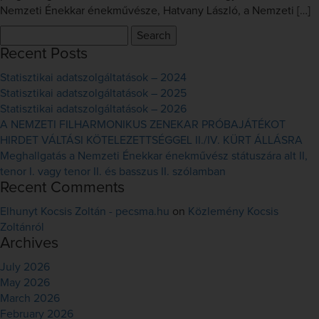
Nemzeti Énekkar énekművésze, Hatvany László, a Nemzeti […]
Search
for:
Recent Posts
Statisztikai adatszolgáltatások – 2024
Statisztikai adatszolgáltatások – 2025
Statisztikai adatszolgáltatások – 2026
A NEMZETI FILHARMONIKUS ZENEKAR PRÓBAJÁTÉKOT
HIRDET VÁLTÁSI KÖTELEZETTSÉGGEL II./IV. KÜRT ÁLLÁSRA
Meghallgatás a Nemzeti Énekkar énekművész státuszára alt II,
tenor I. vagy tenor II. és basszus II. szólamban
Recent Comments
Elhunyt Kocsis Zoltán - pecsma.hu
on
Közlemény Kocsis
Zoltánról
Archives
July 2026
May 2026
March 2026
February 2026