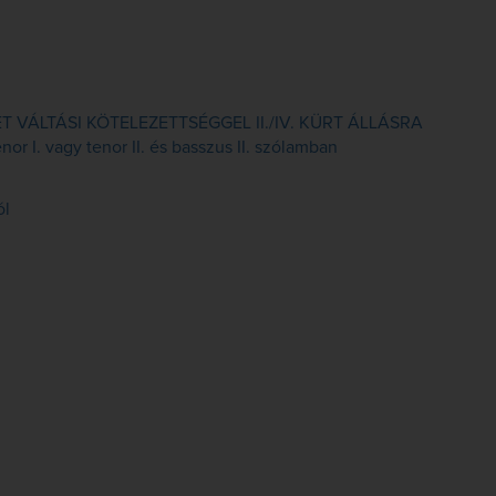
VÁLTÁSI KÖTELEZETTSÉGGEL II./IV. KÜRT ÁLLÁSRA
or I. vagy tenor II. és basszus II. szólamban
ól