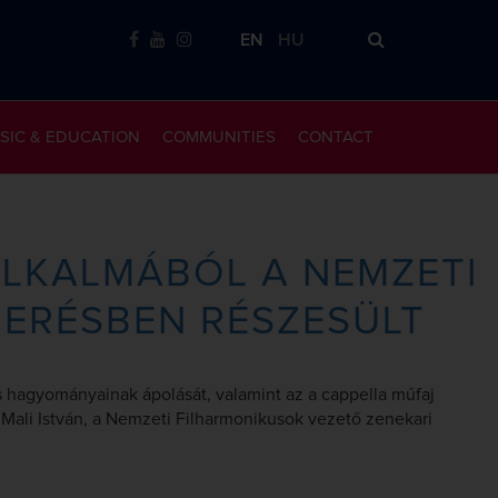
EN
HU
SIC & EDUCATION
COMMUNITIES
CONTACT
ALKALMÁBÓL A NEMZETI
MERÉSBEN RÉSZESÜLT
s hagyományainak ápolását, valamint az a cappella műfaj
Mali István, a Nemzeti Filharmonikusok vezető zenekari