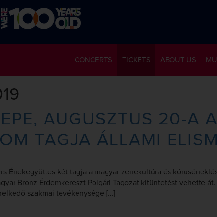
CONCERTS
TICKETS
ABOUT US
MU
019
EPE, AUGUSZTUS 20-A 
OM TAGJA ÁLLAMI ELIS
ers Énekegyüttes két tagja a magyar zenekultúra és kóruséneklé
ar Bronz Érdemkereszt Polgári Tagozat kitüntetést vehette át. 
melkedő szakmai tevékenysége […]