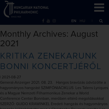
EN
HU
Monthly Archives: August
2021
KRITIKA ZENEKARUNK
BONNI KONCERTJÉRŐL
|
2021-08-27
General-Anzeiger 2021. 08. 23. Hangos bravózás üdvözölte a
hagyományos hangzást SZIMFÓNIACIKLUS Les Talens Lyriques
és a Magyar Nemzeti Filharmonikus Zenekar a World
Conference Center Bonnban, merőben eltérő megoldásokkal
SZERZŐ: GUIDO KRAWINKEL Eredeti hangzás és hagyományos