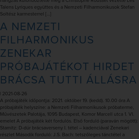
hangzás különböztette meg a Christophe Rousset vezette Les
Talens Lyriques együttes és a Nemzeti Filharmonikusok Stefan
Soltész karmesterrel […]
A NEMZETI
FILHARMONIKUS
ZENEKAR
PRÓBAJÁTÉKOT HIRDET
BRÁCSA TUTTI ÁLLÁSRA
|
2021-08-26
A próbajáték időpontja: 2021. október 19. (kedd). 10.00 óra A
próbajáték helyszíne: a Nemzeti Filharmonikusok próbaterme,
Művészetek Palotája, 1095 Budapest, Komor Marcell utca 1. VI.
emelet A próbajáték két fordulós. Első forduló (paraván mögött):
Stamitz: D-dúr brácsaverseny I. tétel – kadenciával Zenekari
részlet Második forduló: J.S. Bach: tetszőleges tánctétel a