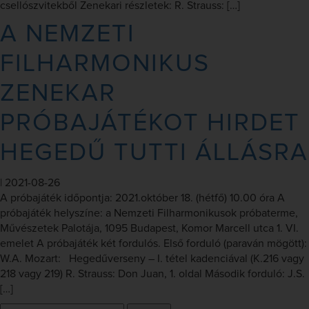
csellószvitekből Zenekari részletek: R. Strauss: […]
A NEMZETI
FILHARMONIKUS
ZENEKAR
PRÓBAJÁTÉKOT HIRDET
HEGEDŰ TUTTI ÁLLÁSRA
|
2021-08-26
A próbajáték időpontja: 2021.október 18. (hétfő) 10.00 óra A
próbajáték helyszíne: a Nemzeti Filharmonikusok próbaterme,
Művészetek Palotája, 1095 Budapest, Komor Marcell utca 1. VI.
emelet A próbajáték két fordulós. Első forduló (paraván mögött):
W.A. Mozart: Hegedűverseny – I. tétel kadenciával (K.216 vagy
218 vagy 219) R. Strauss: Don Juan, 1. oldal Második forduló: J.S.
[…]