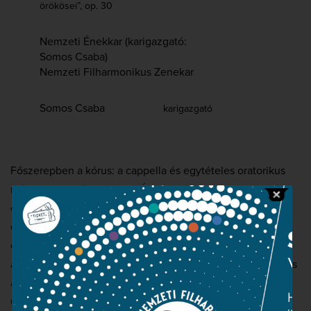
örökösei”, op. 30
Nemzeti Énekkar (karigazgató:
Somos Csaba)
Nemzeti Filharmonikus Zenekar
Somos Csaba
karigazgató
Főszerepben a kórus: a cappella és egytételes oratorikus
műveket ad elő a Nemzeti Énekkar és az azt 2016 januárja
óta vezető Somos Csaba karnagy. Olyan alkotások szólnak
ebben a színes csokorban, amelyek nehezen illeszthetők
egy hagyományos zenekari koncertműsorba, de
amelyeknek helye van a koncertteremben a szimfonikus és
az oratorikus repertoár nagyszabású darabjai mellett. A
Goethe verspárjára írt kantáta egyike a legmerészebb és