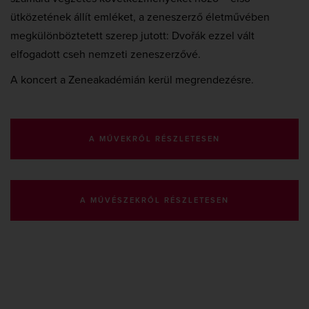
ütközetének állít emléket, a zeneszerző életművében
megkülönböztetett szerep jutott: Dvořák ezzel vált
elfogadott cseh nemzeti zeneszerzővé.
A koncert a Zeneakadémián kerül megrendezésre.
A MŰVEKRŐL RÉSZLETESEN
A MŰVÉSZEKRŐL RÉSZLETESEN