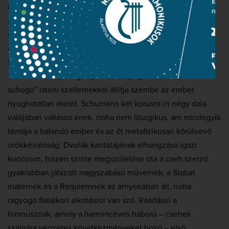
leghatásosabb Beethoven-opuszoknak, Mendelssohn
azonos című koncertnyitánya viszont azért izgalmas, mert
szavak nélkül jeleníti meg a szélsőséges hangulatokat,
emberi érzéseket. Szintén polaritás jellemzi Brahms
Hölderlin-megzenésítését, amelyben a költő és a
zeneszerző a „fellegek puha szőnyegein sorstalanul
suhogó” isteni szellemekkel állítja szembe az ember
nyughatatlan életét. Schumann két kórusra írt négy dala
valójában vallásos ének, noha nem liturgikus, ám mindegyik
témája a halandó ember és az őt metafizikusan körülvevő
örökkévalóság. Dvořák kantátájának elhangzása igazi
kuriózum, hiszen szinte megszületése óta a cseh szerző
gyakrabban játszott nagyszabású műveinek, a Stabat
maternek és a Requiemnek az árnyékában áll, noha
ragyogó fiatalkori alkotásról van szó. Ráadásul a
himnusznak, amely a harmincéves háború – csehek
számára végzetes következményeket hozó – első