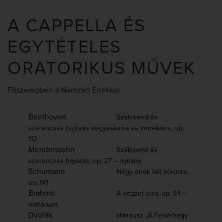
A CAPPELLA ÉS
EGYTÉTELES
ORATORIKUS MŰVEK
Főszerepben a Nemzeti Énekkar
Beethoven
Szélcsend és
szerencsés hajózás vegyeskarra és zenekarra, op.
112
Mendelssohn
Szélcsend és
szerencsés hajózás, op. 27 – nyitány
Schumann
Négy ének két kórusra,
op. 141
Brahms
A végzet dala, op. 54 –
oratórium
Dvořák
Himnusz „A Fehérhegy