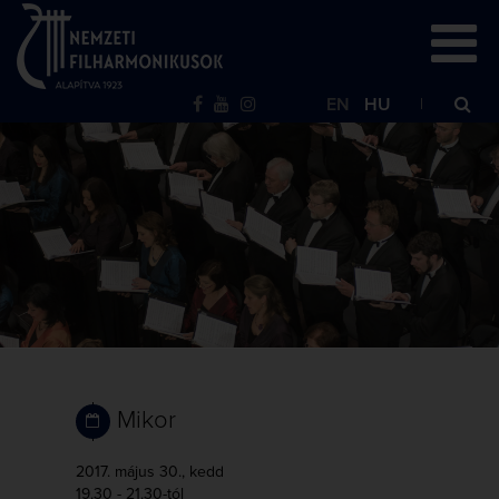
EN
HU
Mikor
2017. május 30., kedd
19.30 - 21.30-tól