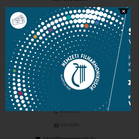
Sajtószoba
Adatvédelem
Impresszum
NEMZETI
FILHARMONIKUSOK
1095 Budapest, Komor Marcell u. 1. (Müpa)
411-6600
411-6699
info@filharmonikusok.hu