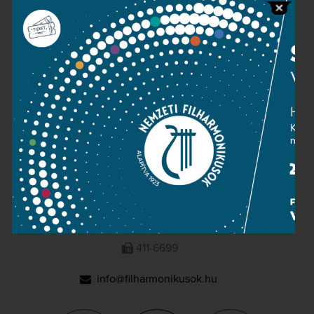
Press room
Terms and privacy
Imprint
NATIONAL PHILHARMONIC
1095 Budapest, Komor Marcell u. 1. (Müpa)
411-6600
411-6699
info@filharmonikusok.hu