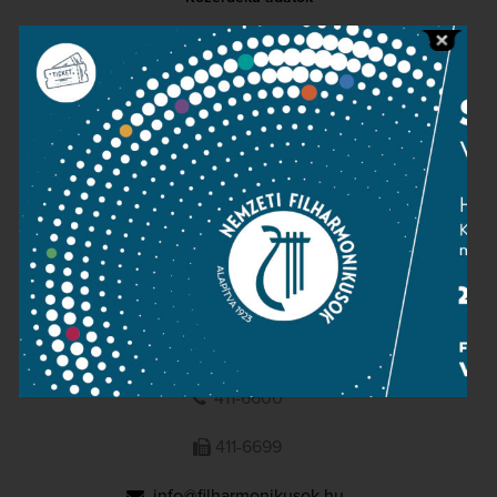
Sajtószoba
Adatvédelem
Impresszum
NEMZETI
FILHARMONIKUSOK
1095 Budapest, Komor Marcell u. 1. (Müpa)
411-6600
411-6699
info@filharmonikusok.hu