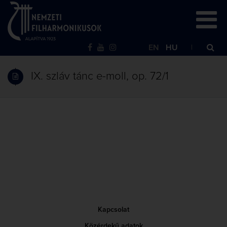
EN
HU
IX. szláv tánc e-moll, op. 72/1
Kapcsolat
Közérdekű adatok