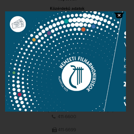
Közérdekű adatok
Sajtószoba
Adatvédelem
Impresszum
NEMZETI
FILHARMONIKUSOK
1095 Budapest, Komor Marcell u. 1. (Müpa)
411-6600
411-6699