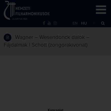
EN
HU
Wagner – Wesendonck dalok –
Fájdalmak | Schott (zongorakivonat)
Kapcsolat