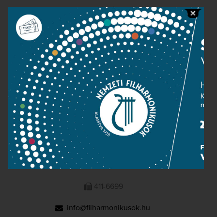
Public information
Press room
Terms and privacy
Imprint
NATIONAL PHILHARMONIC
1095 Budapest, Komor Marcell u. 1. (Müpa)
411-6600
411-6699
info@filharmonikusok.hu