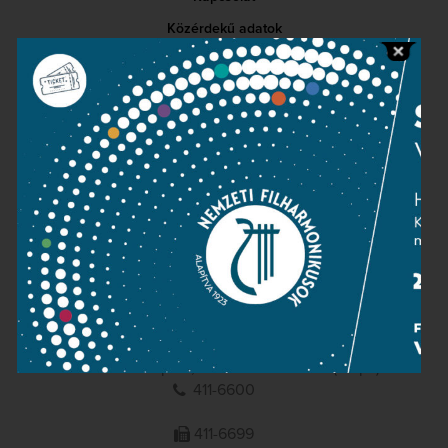
Közérdekű adatok
Sajtószoba
Adatvédelem
Impresszum
NEMZETI
FILHARMONIKUSOK
1095 Budapest, Komor Marcell u. 1. (Müpa)
411-6600
411-6699