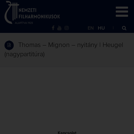
EN
HU
Thomas – Mignon – nyitány | Heugel
(nagypartitúra)
Kapcsolat