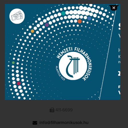
Public information
Press room
Terms and privacy
Imprint
NATIONAL PHILHARMONIC
1095 Budapest, Komor Marcell u. 1. (Müpa)
411-6600
411-6699
info@filharmonikusok.hu