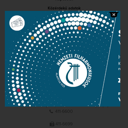
Közérdekű adatok
Sajtószoba
Adatvédelem
Impresszum
NEMZETI
FILHARMONIKUSOK
1095 Budapest, Komor Marcell u. 1. (Müpa)
411-6600
411-6699