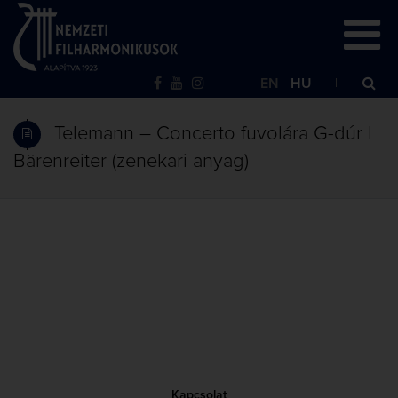
EN
HU
Telemann – Concerto fuvolára G-dúr |
Bärenreiter (zenekari anyag)
Kapcsolat