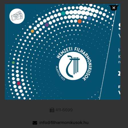
Public information
Press room
Terms and privacy
Imprint
NATIONAL PHILHARMONIC
1095 Budapest, Komor Marcell u. 1. (Müpa)
411-6600
411-6699
info@filharmonikusok.hu