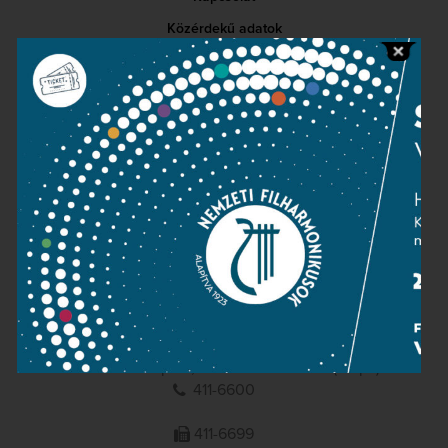
Közérdekű adatok
Sajtószoba
Adatvédelem
Impresszum
NEMZETI
FILHARMONIKUSOK
1095 Budapest, Komor Marcell u. 1. (Müpa)
411-6600
411-6699