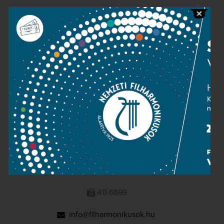
Public information
Press room
Terms and privacy
Imprint
NATIONAL PHILHARMONIC
1095 Budapest, Komor Marcell u. 1. (Müpa)
411-6600
411-6699
info@filharmonikusok.hu