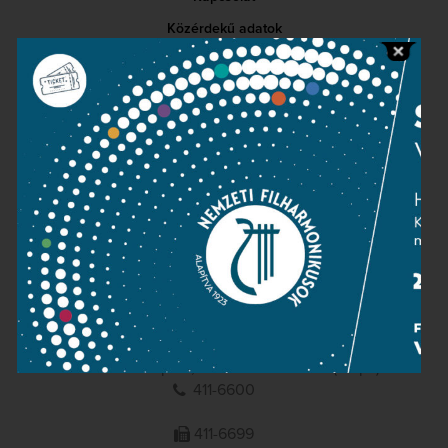
Közérdekű adatok
Sajtószoba
Adatvédelem
Impresszum
NEMZETI
FILHARMONIKUSOK
1095 Budapest, Komor Marcell u. 1. (Müpa)
411-6600
411-6699