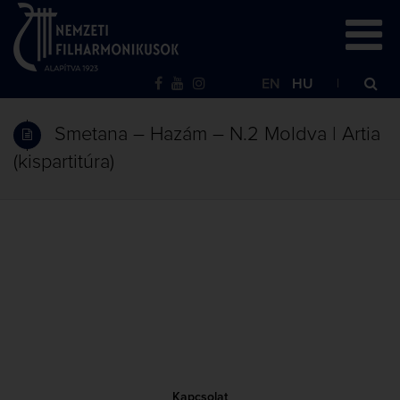
EN
HU
Smetana – Hazám – N.2 Moldva | Artia
(kispartitúra)
Kapcsolat