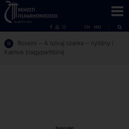
EN
HU
Rossini – A tolvaj szarka – nyitány |
Kalmus (nagypartitúra)
Kapcsolat