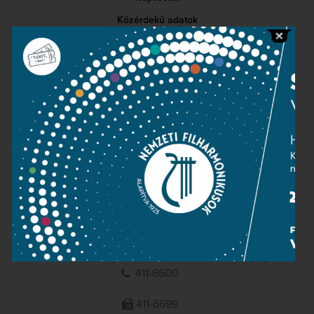
Közérdekű adatok
Sajtószoba
Adatvédelem
Impresszum
NEMZETI
FILHARMONIKUSOK
1095 Budapest, Komor Marcell u. 1. (Müpa)
411-6600
411-6699