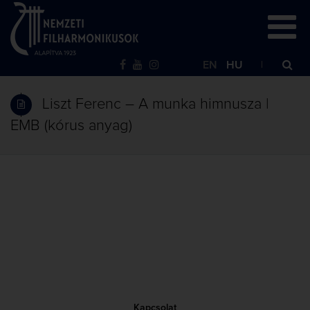
EN
HU
Liszt Ferenc – A munka himnusza |
EMB (kórus anyag)
Kapcsolat