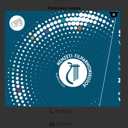
Közérdekű adatok
Sajtószoba
Adatvédelem
Impresszum
NEMZETI
FILHARMONIKUSOK
1095 Budapest, Komor Marcell u. 1. (Müpa)
411-6600
411-6699