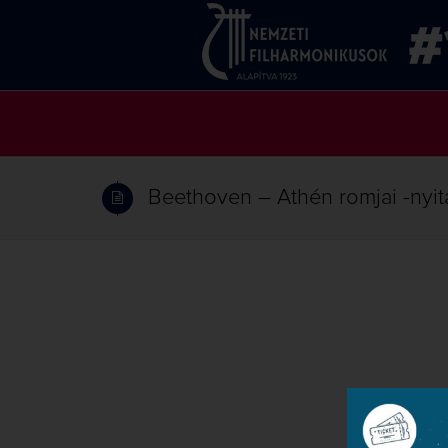
Beethoven – Athén romjai -nyitán