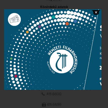
Közérdekű adatok
Sajtószoba
Adatvédelem
Impresszum
NEMZETI
FILHARMONIKUSOK
1095 Budapest, Komor Marcell u. 1. (Müpa)
411-6600
411-6699