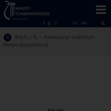
EN
HU
Bach J. S. – Karácsonyi oratórium |
Peters (kispartitúra)
Kapcsolat