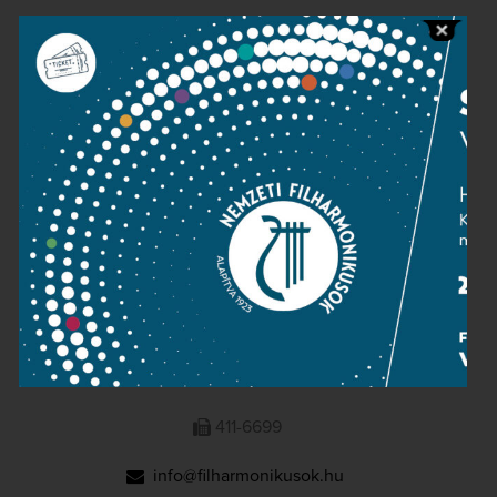
Public information
Press room
Terms and privacy
Imprint
NATIONAL PHILHARMONIC
1095 Budapest, Komor Marcell u. 1. (Müpa)
411-6600
411-6699
info@filharmonikusok.hu