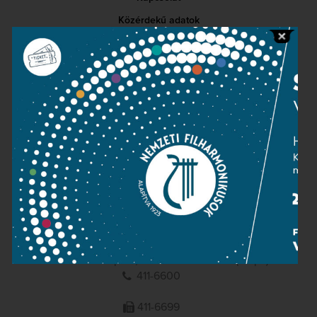
Közérdekű adatok
Sajtószoba
Adatvédelem
Impresszum
NEMZETI
FILHARMONIKUSOK
1095 Budapest, Komor Marcell u. 1. (Müpa)
411-6600
411-6699