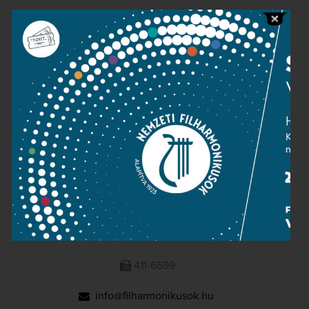
Public information
Press room
Terms and privacy
Imprint
NATIONAL PHILHARMONIC
1095 Budapest, Komor Marcell u. 1. (Müpa)
411-6600
411-6699
info@filharmonikusok.hu