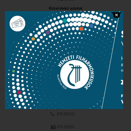
Közérdekű adatok
Sajtószoba
Adatvédelem
Impresszum
NEMZETI
FILHARMONIKUSOK
1095 Budapest, Komor Marcell u. 1. (Müpa)
411-6600
411-6699