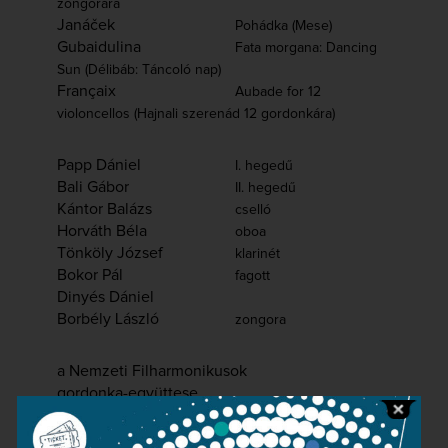
zongorára
Janáček
Pohádka (Mese)
Gubaidulina
Fata morgana: Dancing
Sun (Délibáb: Táncoló nap)
Françaix
Aubade for 12
violoncellos (Hajnali szerenád 12 gordonkára)
Papp Dániel
I. hegedű
Bali Gábor
II. hegedű
Kántor Balázs
cselló
Horváth Béla
oboa
Tönköly József
klarinét
Bokor Pál
fagott
Dinyés Dániel
Borbély László
zongora
a Nemzeti Filharmonikusok
gordonka-együttese
Házigazda: Kovács