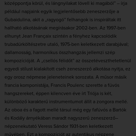
középpontja körül, és lángnyilakat lövell ki magából” – írja
például napjaink egyik legjelentősebb zeneszerzője a
Gubaidulina, akit a „ragyogó” felhangok is inspiráltak itt
hallható alkotásának megírásakor 2002-ben. Az 1997-ben
elhunyt Jean Françaix szintén a fényhez kapcsolódik
trubadúrköltészetre utaló, 1975-ben keletkezett darabjával;
dallamosság, harmonikus összhangzás jellemzi szép
kompozícióját. A „csellós félidőt” az összetéveszthetetlenül
egyedi stílust kialakított cseh zeneszerző alkotása nyitja, ez
egy orosz népmese jeleneteinek sorozata. A műsor másik
francia komponistája, Francis Poulenc szerette a fúvós
hangszereket, éppen kilencven éve írt Triója is két,
különböző karakterű instrumentumot állít a zongora mellé.
Az oboa és a fagott mellé társul még egy fafúvós a Bartók
és Kodály árnyékában maradt nagyszerű zeneszerző–
népzenekutató Veress Sándor 1931-ben keletkezett
művében. Ezt a kompozíciót az autentikus népzene