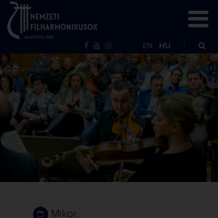
EN
HU
Mikor