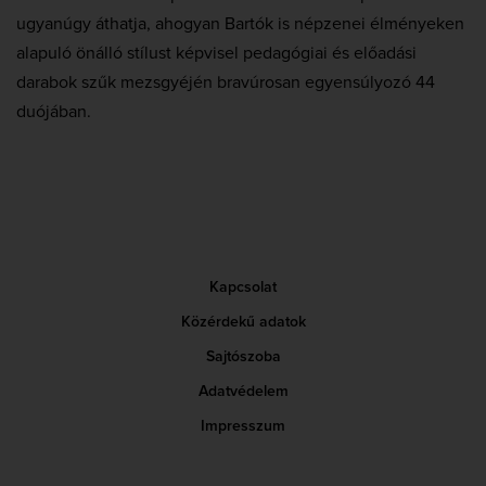
ugyanúgy áthatja, ahogyan Bartók is népzenei élményeken
alapuló önálló stílust képvisel pedagógiai és előadási
darabok szűk mezsgyéjén bravúrosan egyensúlyozó 44
duójában.
Kapcsolat
Közérdekű adatok
Sajtószoba
Adatvédelem
Impresszum