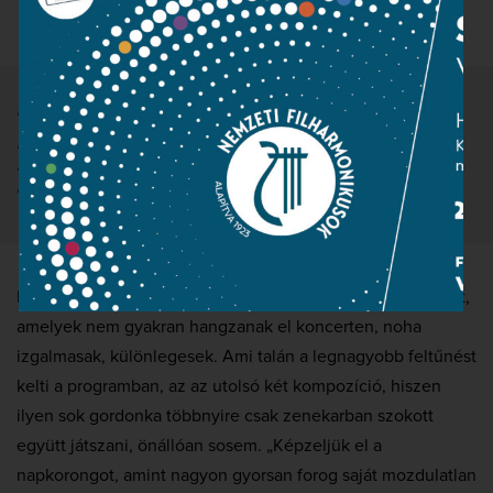
Géza
Kocsis Zoltán emlékére
R. Strauss Capriccio – Sextett
Papp Dániel, Miczki Rita hegedű, Balogh Enikő, Kertész Sándor
brácsa, Lantos Szilvia, Deák György gordonka
Fúvós és vonós kamarazenét hallhatunk, olyan alkotásokat,
amelyek nem gyakran hangzanak el koncerten, noha
izgalmasak, különlegesek. Ami talán a legnagyobb feltűnést
kelti a programban, az az utolsó két kompozíció, hiszen
ilyen sok gordonka többnyire csak zenekarban szokott
együtt játszani, önállóan sosem. „Képzeljük el a
napkorongot, amint nagyon gyorsan forog saját mozdulatlan