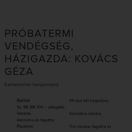
PRÓBATERMI
VENDÉGSÉG,
HÁZIGAZDA: KOVÁCS
GÉZA
Kamarazenei hangverseny
Bartók
44 duó két hegedűre,
Sz. 98, BB 104 – válogatás
Veress
Szonatina oboára,
klarinétra és fagottra
Poulenc
Trió oboára, fagottra és