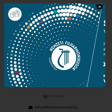
Public information
Press room
Terms and privacy
Imprint
NATIONAL PHILHARMONIC
1095 Budapest, Komor Marcell u. 1. (Müpa)
411-6600
411-6699
info@filharmonikusok.hu