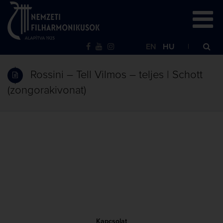
EN
HU
Rossini – Tell Vilmos – teljes | Schott
(zongorakivonat)
Kapcsolat