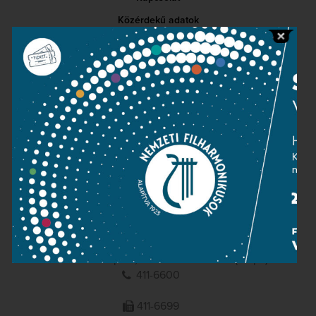
Közérdekű adatok
Sajtószoba
Adatvédelem
Impresszum
NEMZETI
FILHARMONIKUSOK
1095 Budapest, Komor Marcell u. 1. (Müpa)
411-6600
411-6699