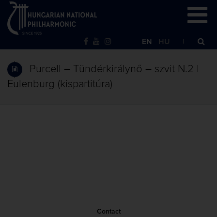
EN
HU
Purcell – Tündérkirálynő – szvit N.2 |
Eulenburg (kispartitúra)
Contact