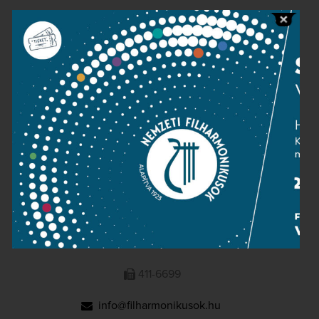
Public information
Press room
Terms and privacy
Imprint
NATIONAL PHILHARMONIC
1095 Budapest, Komor Marcell u. 1. (Müpa)
411-6600
411-6699
info@filharmonikusok.hu